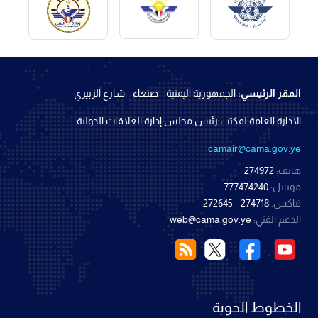
المقر الرئيسي:
الجمهورية اليمنية - صنعاء - شارع الزبيري
الادارة العامة لمكتب رئيس مجلس إدارة العلاقات الدولية
camair@cama.gov.ye
هاتف:
274972
موبايل:
777474240
فاكس:
274718 - 272645
الدعم الفني:
web@cama.gov.ye
الخطوط الجوية