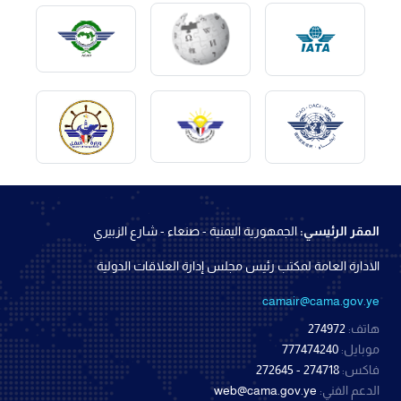
المقر الرئيسي:
الجمهورية اليمنية - صنعاء - شارع الزبيري
الادارة العامة لمكتب رئيس مجلس إدارة العلاقات الدولية
camair@cama.gov.ye
هاتف:
274972
موبايل:
777474240
فاكس:
274718 - 272645
الدعم الفني:
web@cama.gov.ye