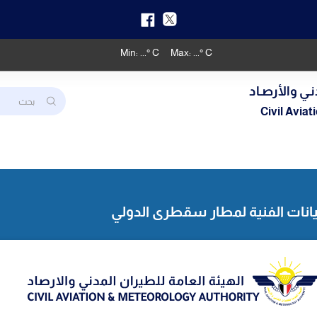
Min:
...
° C
Max:
...
° C
نـي والأرصـاد
Civil Avia
يانات الفنية لمطار سقطرى الدولي