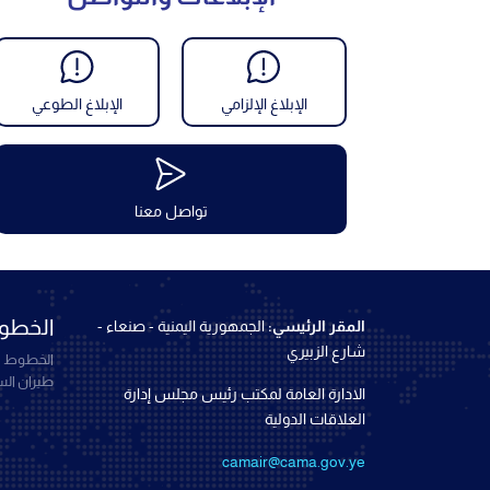
الإبلاغ الإلزامي
الإبلاغ الطوعي
تواصل معنا
الخطوط
المقر الرئيسي:
الجمهورية اليمنية - صنعاء -
شارع الزبيري
الخطوط ال
طيران ال
الادارة العامة لمكتب رئيس مجلس إدارة
العلاقات الدولية
camair@cama.gov.ye