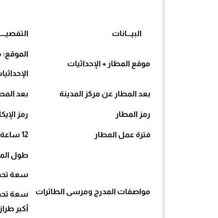
البيـــانات
التفصيــــ
الموقع:
موقع المطار + الإحداثيات
الإحداثيات 37 55 N LONG 053 54 23E
بعد المطار عن مركز المدينة
بعد المطار
رمز المطار
رمز الإيكاو : OYSQ رمز الأي
فترة عمل المطار
12 ساعة
طول المدرج. 5
سعة تحمل أ
مواصفات المدرج ومرسى الطائرات
سعة تحمل 
أكبر طرا