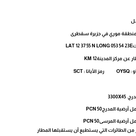
ـل
 منطقة موري في جزيرة سقطرى
LAT 12
 عن مركز المدينة12 KM
اتا : SCT
3300X4
رضية المدرجPCN 50
أرضية المرسىPCN 50
ز من الطائرات التي يستطيع أن يستقبلها المطار