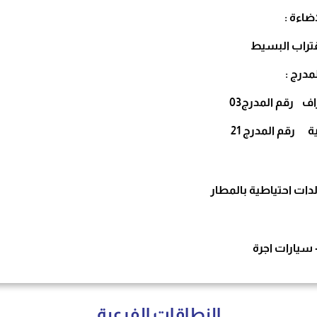
إضاءة :
قتراب البسيط
مدرج :
ف رقم المدرج03
ة رقم المدرج 21
دات احتياطية بالمطار
 سيارات اجرة
النطاقات الفرعية