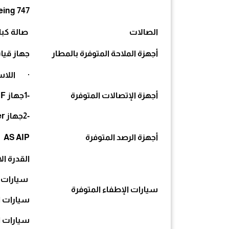
eing 747
الصالات
صالة كبا
أجهزة الملاحة المتوفرة بالمطار
جهاز قياس ت
· اللاسل
أجهزة الإتصالات المتوفرة
-1جهاز VC Switches- (TX & Rx) VHF
-2جهاز MD Recorder
أجهزة الرصد المتوفرة
AS AIP
القدرة الا
سيارات ا
سيارات الإطفاء المتوفرة
سيارات الإرشا
سيارات 