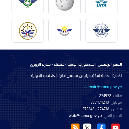
المقر الرئيسي:
الجمهورية اليمنية - صنعاء - شارع الزبيري
الادارة العامة لمكتب رئيس مجلس إدارة العلاقات الدولية
camair@cama.gov.ye
هاتف:
274972
موبايل:
777474240
فاكس:
274718 - 272645
الدعم الفني:
web@cama.gov.ye