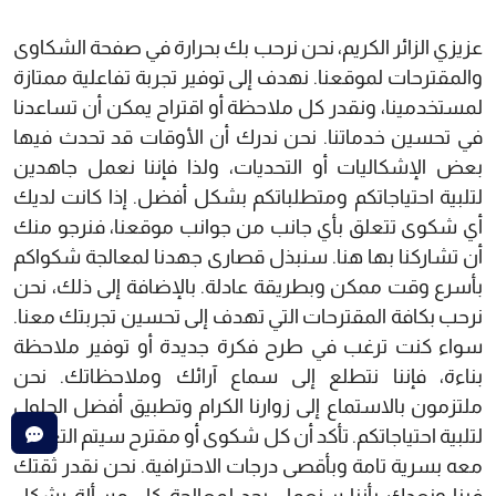
عزيزي الزائر الكريم، نحن نرحب بك بحرارة في صفحة الشكاوى
والمقترحات لموقعنا. نهدف إلى توفير تجربة تفاعلية ممتازة
لمستخدمينا، ونقدر كل ملاحظة أو اقتراح يمكن أن تساعدنا
في تحسين خدماتنا. نحن ندرك أن الأوقات قد تحدث فيها
بعض الإشكاليات أو التحديات، ولذا فإننا نعمل جاهدين
لتلبية احتياجاتكم ومتطلباتكم بشكل أفضل. إذا كانت لديك
أي شكوى تتعلق بأي جانب من جوانب موقعنا، فنرجو منك
أن تشاركنا بها هنا. سنبذل قصارى جهدنا لمعالجة شكواكم
بأسرع وقت ممكن وبطريقة عادلة. بالإضافة إلى ذلك، نحن
نرحب بكافة المقترحات التي تهدف إلى تحسين تجربتك معنا.
سواء كنت ترغب في طرح فكرة جديدة أو توفير ملاحظة
بناءة، فإننا نتطلع إلى سماع آرائك وملاحظاتك. نحن
ملتزمون بالاستماع إلى زوارنا الكرام وتطبيق أفضل الحلول
لتلبية احتياجاتكم. تأكد أن كل شكوى أو مقترح سيتم التعامل
معه بسرية تامة وبأقصى درجات الاحترافية. نحن نقدر ثقتك