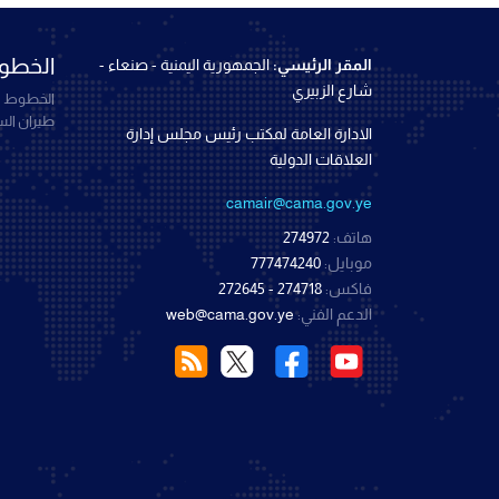
الخطوط
المقر الرئيسي:
الجمهورية اليمنية - صنعاء -
شارع الزبيري
الخطوط ال
طيران ال
الادارة العامة لمكتب رئيس مجلس إدارة
العلاقات الدولية
camair@cama.gov.ye
هاتف:
274972
موبايل:
777474240
فاكس:
274718 - 272645
الدعم الفني:
web@cama.gov.ye