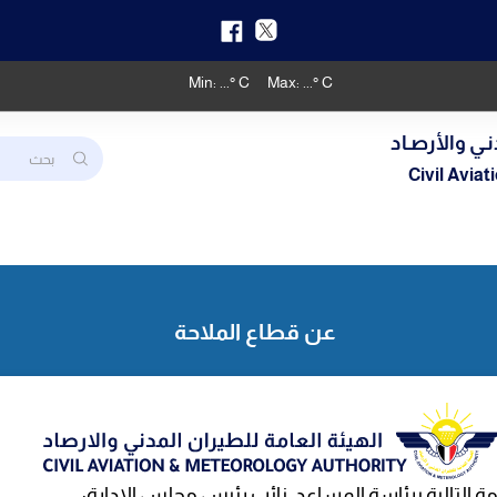
Min:
...
° C
Max:
...
° C
نـي والأرصـاد
Civil Avia
عن قطاع الملاحة
مة التالية برئاسة المساعد. نائب رئيس مجلس الإدارة: