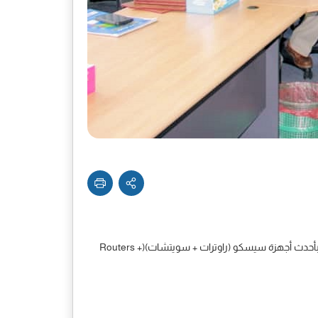
وتعتبر الدورة بمثابة دبلوم شبكات من أكاديمية سيسكو العالمية كما تم خلال البرنامج التدريبي التطبيق على أجهزة سيسكو ومختبرات مجهزة بأحدث أجهزة سيسكو (راوترات + سويتشات)(Routers +