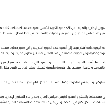
شؤون الإدارية بالهيئة القى الأخ / عبد الكريم الآنسي عميد معهد الاتصالات كلم
من خلاله تلقى المتدربون الكثير من الخبرات والمهارات في هذا المجال .. مشيدا بم
الجوية كلمة أشار فيها إلى أهمية هذه الدورة التدريبية والتي تعتبر خطوة مهمة
نواه وخطوة اولى لدورات قادمة في هذا المجال بما يعزز تطوير قدرات وخبرات ال
اشاد فيها بأهمية الدورة التدريبية التخصصية والجهود التي بذلت لانجاحها سواء من
بالتدريب والتأهيل مشددا على ضرورة وأهمية تطبيق المشاركين لما تلقوه خلال ا
شاركين والتزامهم الملحوظ وكفاءتهم العالية خلال ايام التدريب ما انعكس اي
ي مستهلها بالشكر والتقدير لرئيس مجلس الإدارة ومدير عام الشئون الإدارية ومد
والتي ساهمت بشكل كبير في انجاحها والتي من خلالها تحققت الاستفادة الكبيرة مش