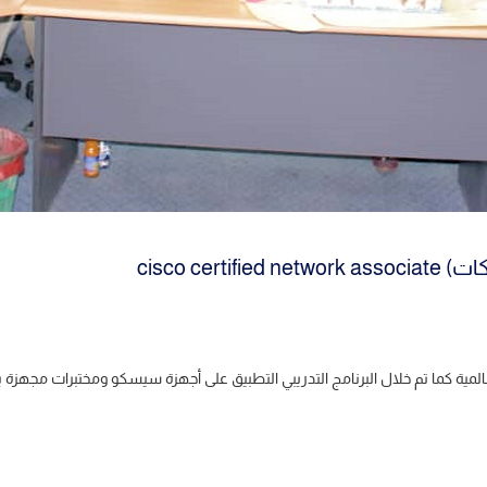
أختتام الدورة التدريبية الخاصة : ( دبلوم شبكات) cisco certified network associate