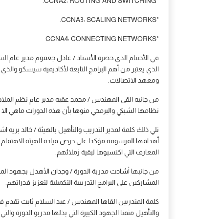
*CCNA2: ROUTING AND SWITCHING.
*CCNA3: SCALING NETWORKS.
*CCNA4: CONNECTING NETWORKS
في الأختتام الذي حضره الأستاذ / عادل جعموم مدير عام ال
الذي يعتبر من أهم البرامج التابعة لأكاديمية سيسكو والذي 
ومعهد الاتصالات.
من جانبه القى المهندس / محمد عقبه مدير عام نظم الملاحة 
نظامها الشبكي والبرمجي منوها بأن هذه الدورات ماهي الا 
تلي ذلك كلمة لمدير التدريب والتأهيل بالهيئة / خالد بريه 
أهدافها المرسومة مؤكدا على حرص قيادة الهيئة الاهتمام 
المعارف التي اكتسبوها لبقية زملائهم.
من جانبها أشادت مدربة الدورة / وجدان الأهدل بجهود الم
المشاركين على البرامج التدريبية التكميلية لتعزيز قدراتهم.
كلمة المتدربين القاها المهندس / عبد السلام ثابت تقدم ف
والتأهيل مثمنا الجهود الكبيرة التي بذلها مدربو الدورة 