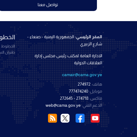
تواصل معنا
الخطوط
المقر الرئيسي:
الجمهورية اليمنية - صنعاء -
شارع الزبيري
الخطوط ال
طيران ال
الادارة العامة لمكتب رئيس مجلس إدارة
العلاقات الدولية
camair@cama.gov.ye
هاتف:
274972
موبايل:
777474240
فاكس:
274718 - 272645
الدعم الفني:
web@cama.gov.ye