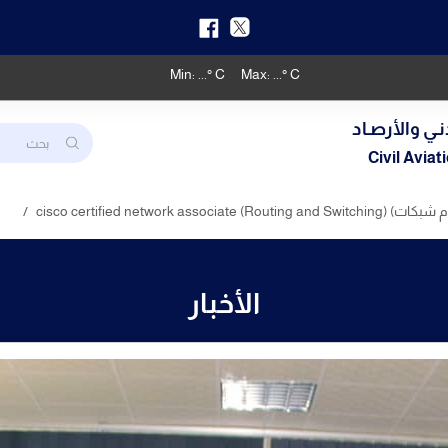
Min:
...
° C
Max:
...
° C
نـي والأرصـاد
Civil Avia
cisco certified network)
الأخبار