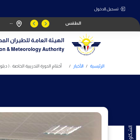
تسجيل الدخول
الطقس
--
الهيـئة العامـة للطيـران المد
tion & Meteorology Authority
الرئيسية
الأخبار
أختتام الدورة التدريبية الخاصة : ( دبلوم شبكات)  associate (Routing and Switching