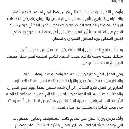
وغيرها.
وأوضح اللواء الرويشان أن العالم يكرس هذا اليوم لمناقشة تغير المناخ
والاحتباس الحراري وتأثيره المدمر على الإنسان والحيوان وتعرض قطاعات
الزراعة للظواهر المناخية المتطرفة وتهديدها للأمن الغذائي ورفع نسبة
الجوع في العالم، مبيناً أن اليمن وصل إلى أعلى معدلات الجوع وانعدام
الأمن الغذائي جراء استمرار العدوان والحصار.
ودعا المجتمع الدولي إلى إدانة مايتعرض له اليمن من عدوان أدى إلى
مخاطر صحية وبيئية كارثية، مجدداً الدعوة للأمم المتحدة لفتح مطار صنعاء
الدولي لإنقاذ حياة المرضى .
وفي الحفل الذي حضره وزراء الصناعة والتجارة عبدالوهاب الدرة
والمغتربين محمد المشجري والزراعة والري المهندس عبدالملك الثور،
أشار وزير النقل زكريا الشامي إلى أن بلادنا تحتفل بهذا اليوم رغم العدوان
والحصار لإيصال رسالة الصمود والثبات إلى العالم أجمع والمنظمة العالمية
للأرصاد الجوية، ونقل الصورة الحقيقة عن مايتعرض له الوطن أرضاً وبيئة
من تدمير شامل وممنهج من قبل العدوان.
وأكد حرص وزارة النقل على تقديم كافة التسهيلات وتذليل الصعوبات
التي تواجه الهيئة العامة للطيران المدني والأرصاد بشكل عام وقطاع