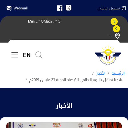
تسجيل الدخول
Webmail
Min:
...
° C
Max:
...
° C
--
النشرة الجوية
EN
الرئيسية
الأخبار
بلادنا تحتفل باليوم العالمي للأرصاد الجوية 23.مارس.2019م
الأخبار