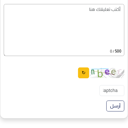
/ 0
500
↻
أرسل