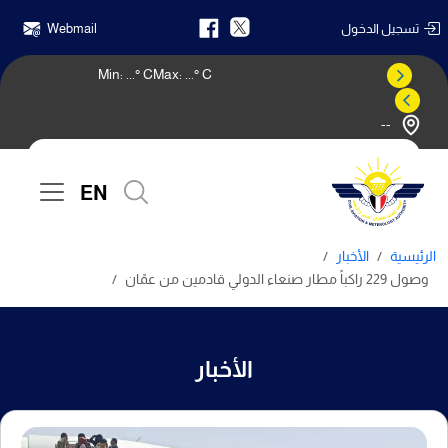
تسجيل الدخول
Webmail
Min:
...
° C
Max:
...
° C
--
النشرة الجوية
EN
الرئيسية
الأخبار
وصول 229 راكباً مطار صنعاء الدولي قادمين من عمًان
الأخبار