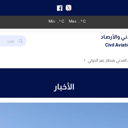
Min:
...
° C
Max:
...
° C
نـي والأرصـاد
Civil Avia
 المدني بمطار تعز الدولي
الأخبار