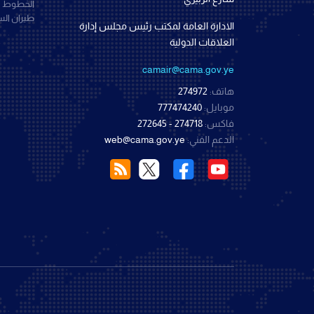
الخطوط ال
طيران ال
الادارة العامة لمكتب رئيس مجلس إدارة
العلاقات الدولية
camair@cama.gov.ye
هاتف:
274972
موبايل:
777474240
فاكس:
274718 - 272645
الدعم الفني:
web@cama.gov.ye