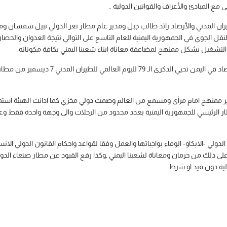
 مع المبادئ والأعراف والقوانين الدولية ..
طيران المدني والأرصاد رائد طالب جبل ومدير عام مطار تعز الدولي نبيل شمسان و
لنقل الجوي في الجمهورية اليمنية للعام التاسع على التوالي نتيجة العدوان والح
التشغيل بشكل ممنهج لمضاعفة معاناة ابناء شعبنا اليمني بكافة مكوناته.
ولفت البيان أن الهيئة العامة للطيران للطيران
ر ممنهج امام مرأى ومسمع من العالم وصمت دولي مخزي كما ادانت الهيئة استم
 الرئيسي للجمهورية اليمنية بعدد محدود من الرحلات والى وجهة واحدة فقط وعبر ش
لدولي -الايكاو- الوفاء بواجباتها والعمل وفقا لقواعد واحكام القانون الدولي الا
رتب على ذلك من حرمان ومعاناة لشعبنا اليمني ,وكذا رفع القيود عن مطار صنعاء ال
لية دون قيد او شرط.