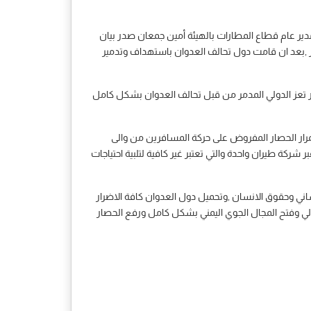
مدير عام قطاع المطارات بالهيئة أمين جمعان صدر بيان
صار ,بعد ان قامت دول تحالف العدوان باستهداف وتدمير
 المدني والارصاد في اليمن تحيي الذكرى الـ 79 لليوم العالمي للطيران المدني 7 ديسمبر من مطار تعز الدولي المدمر من قبل تحالف العدوان بشكل كامل
رار الحصار المفروض على حركة المسافرين من والى
ركة طيران واحدة والتي تعتبر غير كافية لتلبية احتياجات
نساني وحقوق الانسان ,وتحميل دول العدوان كافة الاضرار
دولي وفتح المجال الجوي اليمني بشكل كامل ورفع الحصار