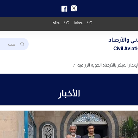
Min:
...
° C
Max:
...
° C
نـي والأرصـاد
Civil Avia
نذار المبكر بالأرصاد الجوية الزراعية
الأخبار