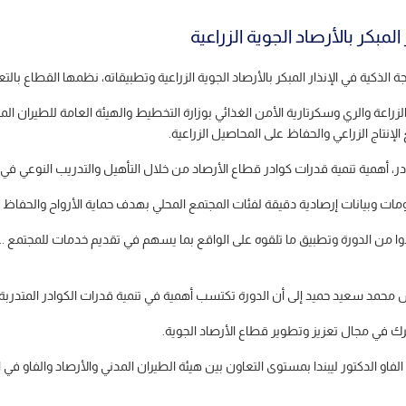
لمبكر بالأرصاد الجوية الزراعية
 الذكية في الإنذار المبكر بالأرصاد الجوية الزراعية وتطبيقاته، نظمها القطاع بالتع
ام، إكساب 17 مشاركاً من وزارة الزراعة والري وسكرتارية الأمن الغذائي بوزارة التخطيط والهيئة الع
إنتاج الزراعي والحفاظ على المحاصيل الزراعية.
ر، أهمية تنمية قدرات كوادر قطاع الأرصاد من خلال التأهيل والتدريب النوعي في مج
مات وبيانات إرصادية دقيقة لفئات المجتمع المحلي بهدف حماية الأرواح والحفاظ
 الدورة وتطبيق ما تلقوه على الواقع بما يسهم في تقديم خدمات للمجتمع .. لافتاً 
محمد سعيد حميد إلى أن الدورة تكتسب أهمية في تنمية قدرات الكوادر المتدربة حو
ترك في مجال تعزيز وتطوير قطاع الأرصاد الجوية.
 الدكتور ليبندا بمستوى التعاون بين هيئة الطيران المدني والأرصاد والفاو في ال