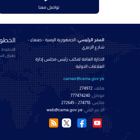
تواصل معنا
الخطوط
المقر الرئيسي:
الجمهورية اليمنية - صنعاء -
شارع الزبيري
الخطوط ال
طيران ال
الادارة العامة لمكتب رئيس مجلس إدارة
العلاقات الدولية
camair@cama.gov.ye
هاتف:
274972
موبايل:
777474240
فاكس:
274718 - 272645
الدعم الفني:
web@cama.gov.ye