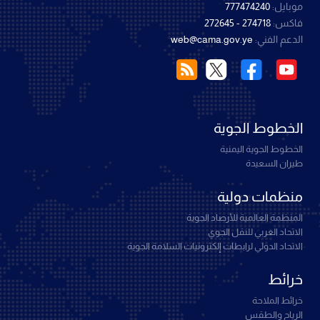
موبايل:
777474240
فاكس:
274718 - 272645
الدعم الفني:
web@cama.gov.ye
الخطوط الجوية
الخطوط الجوية اليمنية
طيران السعيدة
منظمات دولية
المنظمة العالمية للأرصاد الجوية
الاتحاد العربي للنقل الجوي
الاتحاد الدولي لرابطات إلكترونيات السلامة الجوية
خرائط
خرائط الملاحة
الرياح والطقس