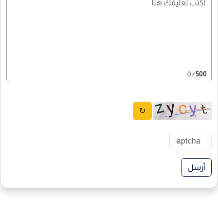
/ 0
500
↻
أرسل