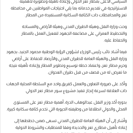
السياسي الأعلى بمطار تعز الدولي وإعادة تأهيله وتطويره لأهميته
الاستراتيجية في تقديم خدماته بما يلبي احتياجات المواطنين في محافظة
تعز والمحافظات ذات الكثافة السكانية المستفيدة من المطار.
وحث وزارة النقل وهيئة الطيران المدني وهيئة الأراضي والمساحة
والتخطيط العمراني على مضاعفة الجهود لتفعيل العمل بالمطار
والحفاظ عليه.
فيما أشاد نائب رئيس الوزراء لشؤون الرؤية الوطنية محمود الجنيد، بجهود
وزارة النقل والهيئة العامة للطيران المدني والأرصاد للحفاظ على أراضي
وحرم مطار تعز، واعتماد خطة توسيع وتطوير المطار وإعادة تأهيله نتيجة
ما تعرض له من قصف من قبل طيران العدوان.
وأكد على ضرورة التعاون والعمل كفريق واحد مع السلطة المحلية الجهات
ذات العلاقة لسرعة إنجاز تنفيذ مشروع سور مطار تعز الدولي.
بدوره أكد وزير النقل عبدالوهاب الدرة، أهمية مطار تعز على المستوى
المحلي والدولي انطلاقا من وظيفته الحيوية التي تخدم كثافة سكانية كبيرة.
وأشار إلى أن الهيئة العامة للطيران المدني تسعى ضمن خططها إلى
إعادة تأهيل مطاري تعز والحديدة وفقا للمتطلبات والشروط الدولية