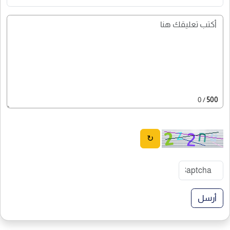
/ 0
500
↻
أرسل