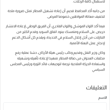
لاستقبال كافة الرحلات.
من جانبه أكد المحافظ قحيم، أن إعادة تشغيل المطار تمثل ضرورة ملحة
لتخفيف معاناة المواطنين خصوصا المرضى.
فيما أكد اللواء الموشكي واللواء القادري، أن الفريق الوطني لإعادة الانتشار
حريص على السلام ومتمسك ببنود اتفاق السويد وقدم الكثير من
التنازلات من أجل إحلال السلام في الحديدة، ويقدم كل أشكال الدعم
لإنجاح عمل البعثة الأممية.
وكان وزير النقل وقحيم ونائب رئيس هيئة الأركان، دشنا عملية رفع
مخلفات العدوان من صالة المطار تمهيدا لإعادة تأهيله وتشغيله
واستعادة الحركة الملاحية ترجمة لتوجيهات قائد الثورة ورئيس المجلس
السياسي
التعليقات
الاسم