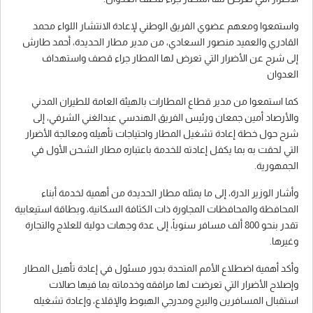
واستمعوا ومعهم عضوي الفريق الوطني لإعادة الانتشار اللواء محمد
القادري والعميد منصور السعادي، من مدير مطار الحديدة، أحمد طارش
إلى شرح عن الأضرار التي تعرض لها المطار جراء قصف واستهداف
العدوان
كما استمعوا من مدير قطاع المطارات بالهيئة العامة للطيران المدني
والأرصاد أمين جمعان ورئيس الفريق الهندسي عبدالغني الشرفي، إلى
شرح حول خطة إعادة تشغيل المطار واحتياجات تأهيله ومعالجة الأضرار
التي لحقت به بما يكفل إعادته للخدمة باعتباره مطار الشحن الأول في
الجمهورية.
وأشار الوزير الدرة، إلى ما يمثله مطار الحديدة من أهمية لخدمة أبناء
المحافظة والمحافظات المجاورة ذات الكثافة السكانية، وبطاقة استيعابية
تقدر بنحو 800 ألف مسافر سنوياً، إلى عدة وجهات دولية للعلاج والتجارة
وغيرها.
وأكد أهمية اضطلاع الأمم المتحدة بدور مسئول في إعادة تأهيل المطار
وإصلاح الأضرار التي تعرضت لها مرافقه وخدماته بما فيها صالات
استقبال المسافرين والبرج ومدرجي الهبوط والإقلاع، وإعادة تشغيله