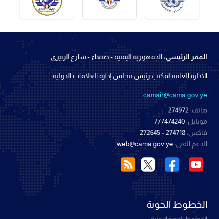
المقر الرئيسي:
الجمهورية اليمنية - صنعاء - شارع الزبيري
الادارة العامة لمكتب رئيس مجلس إدارة العلاقات الدولية
camair@cama.gov.ye
هاتف:
274972
موبايل:
777474240
فاكس:
274718 - 272645
الدعم الفني:
web@cama.gov.ye
الخطوط الجوية