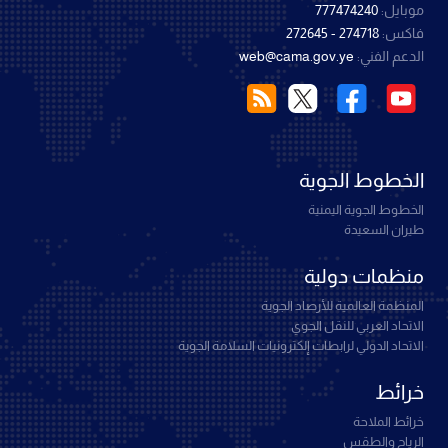
موبايل:
777474240
فاكس:
274718 - 272645
الدعم الفني:
web@cama.gov.ye
الخطوط الجوية
الخطوط الجوية اليمنية
طيران السعيدة
منظمات دولية
المنظمة العالمية للأرصاد الجوية
الاتحاد العربي للنقل الجوي
الاتحاد الدولي لرابطات إلكترونيات السلامة الجوية
خرائط
خرائط الملاحة
الرياح والطقس