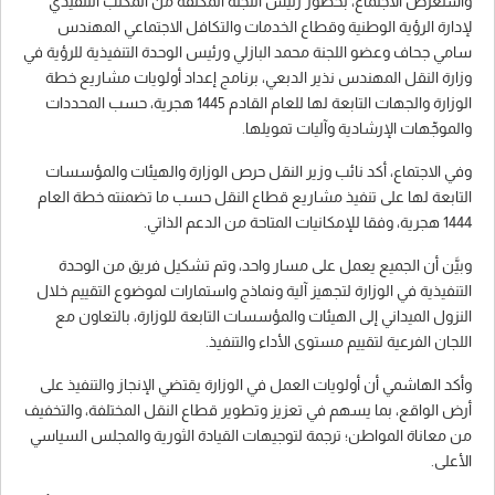
واستعرض الاجتماع، بحضور رئيس اللجنة المكلَّفة من المكتب التنفيذي
لإدارة الرؤية الوطنية وقطاع الخدمات والتكافل الاجتماعي المهندس
سامي جحاف وعضو اللجنة محمد البازلي ورئيس الوحدة التنفيذية للرؤية في
وزارة النقل المهندس نذير الدبعي، برنامج إعداد أولويات مشاريع خطة
الوزارة والجهات التابعة لها للعام القادم 1445 هجرية، حسب المحددات
والموجِّهات الإرشادية وآليات تمويلها.
وفي الاجتماع، أكد نائب وزير النقل حرص الوزارة والهيئات والمؤسسات
التابعة لها على تنفيذ مشاريع قطاع النقل حسب ما تضمنته خطة العام
1444 هجرية، وفقا للإمكانيات المتاحة من الدعم الذاتي.
وبيَّن أن الجميع يعمل على مسار واحد، وتم تشكيل فريق من الوحدة
التنفيذية في الوزارة لتجهيز آلية ونماذج واستمارات لموضوع التقييم خلال
النزول الميداني إلى الهيئات والمؤسسات التابعة للوزارة، بالتعاون مع
اللجان الفرعية لتقييم مستوى الأداء والتنفيذ.
وأكد الهاشمي أن أولويات العمل في الوزارة يقتضي الإنجاز والتنفيذ على
أرض الواقع، بما يسهم في تعزيز وتطوير قطاع النقل المختلفة، والتخفيف
من معاناة المواطن؛ ترجمة لتوجيهات القيادة الثورية والمجلس السياسي
الأعلى.