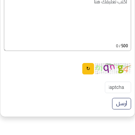
/ 0
500
↻
أرسل