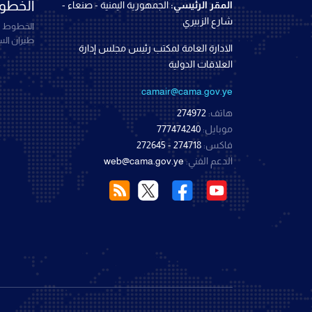
الخطوط
المقر الرئيسي:
الجمهورية اليمنية - صنعاء -
شارع الزبيري
الخطوط ال
طيران ال
الادارة العامة لمكتب رئيس مجلس إدارة
العلاقات الدولية
camair@cama.gov.ye
هاتف:
274972
موبايل:
777474240
فاكس:
274718 - 272645
الدعم الفني:
web@cama.gov.ye