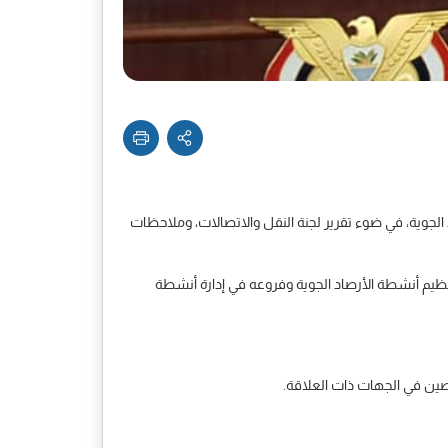
ة رئيس المجلس الأخ يحيى علي الراعي، عددا من مواد مشروع قانون لسنة 2022م بشأن الأرصاد الجوية، في ضوء تقرير لجنة النقل والاتصالات، وملاحظات
تنظيم أنشطة الأرصاد الجوية وفروعه في إدارة أنشطة
صين في الجهات ذات العلاقة.