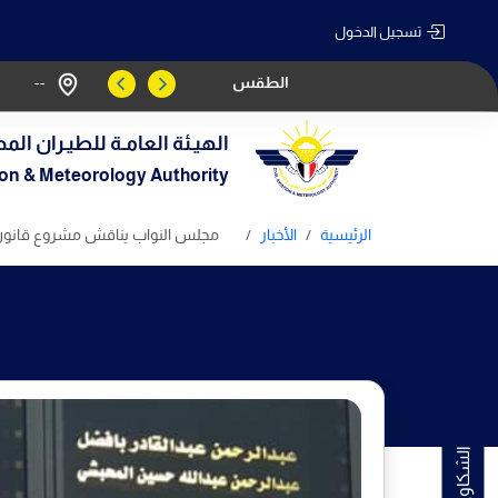
تسجيل الدخول
الطقس
--
الهيـئة العامـة للطيـران المد
tion & Meteorology Authority
الرئيسية
الأخبار
مجلس النواب يناقش مشروع قانون 