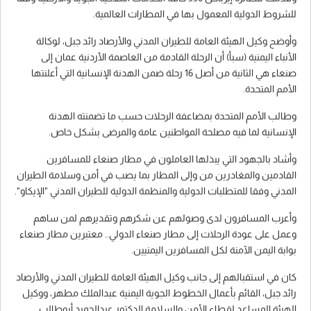
للشروط الدولية المعمول بها في المطارات العالمية.
وأوضح وكيل الهيئة العامة للطيران المدني والأرصاد رائد جبل، لوكالة
الأنباء اليمنية (سبأ) أن الرحلة القادمة من العاصمة الأردنية عمان إلى
صنعاء هي الثانية من أصل 16 رحلة ضمن الهدنة الإنسانية التي أعلنتها
الأمم المتحدة.
وطالب الأمم المتحدة بمضاعفة الرحلات حسب ما تضمنته الهدنة
الإنسانية لما فيه مصلحة المواطنين عامة والمرضى بشكل خاص.
وأشاد بالجهود التي يبذلها العاملون في مطار صنعاء للمسافرين
القادمين والمغادرين من وإلى المطار بما يصب في أمن وسلامة الطيران
المدني وفقا للمتطلبات الدولية والمنظمة الدولية للطيران المدني "الإيكاو".
وأعرب المسافرون لدى وصولهم عن شكرهم وتقديرهم لمن ساهم
وعمل على عودة الرحلات إلى مطار صنعاء الدولي.. معتبرين مطار صنعاء
بوابة اليمن الآمنة لكل المسافرين اليمنيين.
كان في استقبالهم إلى جانب وكيل الهيئة العامة للطيران المدني والأرصاد
رائد جبل، القائم بأعمال الخطوط الجوية اليمنية عبدالملك مطهر، ووكيل
الهيئة المساعد لقطاع الأمن والسلامة الدكتور عبدالحميد أبوطالب