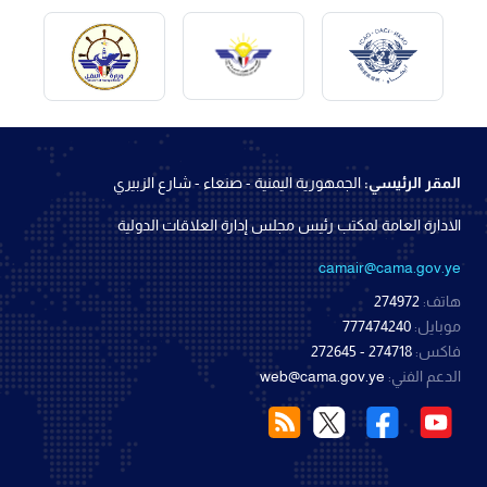
المقر الرئيسي:
الجمهورية اليمنية - صنعاء - شارع الزبيري
الادارة العامة لمكتب رئيس مجلس إدارة العلاقات الدولية
camair@cama.gov.ye
هاتف:
274972
موبايل:
777474240
فاكس:
274718 - 272645
الدعم الفني:
web@cama.gov.ye