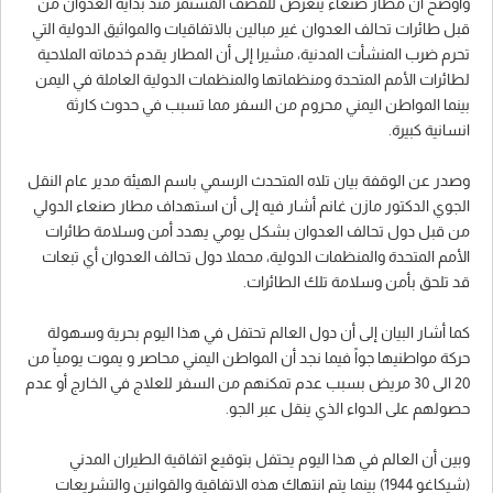
واوضح أن مطار صنعاء يتعرض للقصف المستمر منذ بداية العدوان من
قبل طائرات تحالف العدوان غير مبالين بالاتفاقيات والمواثيق الدولية التي
تحرم ضرب المنشأت المدنية، مشيرا إلى أن المطار يقدم خدماته الملاحية
لطائرات الأمم المتحدة ومنظماتها والمنظمات الدولية العاملة في اليمن
بينما المواطن اليمني محروم من السفر مما تسبب في حدوث كارثة
انسانية كبيرة.
وصدر عن الوقفة بيان تلاه المتحدث الرسمي باسم الهيئة مدير عام النقل
الجوي الدكتور مازن غانم أشار فيه إلى أن استهداف مطار صنعاء الدولي
من قبل دول تحالف العدوان بشكل يومي يهدد أمن وسلامة طائرات
الأمم المتحدة والمنظمات الدولية، محملا دول تحالف العدوان أي تبعات
قد تلحق بأمن وسلامة تلك الطائرات.
كما أشار البيان إلى أن دول العالم تحتفل في هذا اليوم بحرية وسهولة
حركة مواطنيها جواً فيما نجد أن المواطن اليمني محاصر و يموت يومياً من
20 الى 30 مريض بسبب عدم تمكنهم من السفر للعلاج في الخارج أو عدم
حصولهم على الدواء الذي ينقل عبر الجو.
وبين أن العالم في هذا اليوم يحتفل بتوقيع اتفاقية الطيران المدني
(شيكاغو 1944) بينما يتم انتهاك هذه الاتفاقية والقوانين والتشريعات