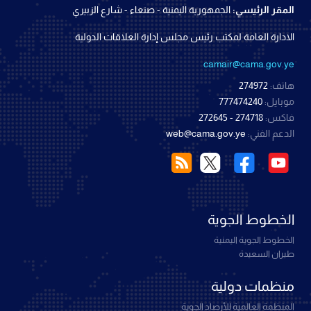
المقر الرئيسي:
الجمهورية اليمنية - صنعاء - شارع الزبيري
الادارة العامة لمكتب رئيس مجلس إدارة العلاقات الدولية
camair@cama.gov.ye
هاتف:
274972
موبايل:
777474240
فاكس:
274718 - 272645
الدعم الفني:
web@cama.gov.ye
الخطوط الجوية
الخطوط الجوية اليمنية
طيران السعيدة
منظمات دولية
المنظمة العالمية للأرصاد الجوية