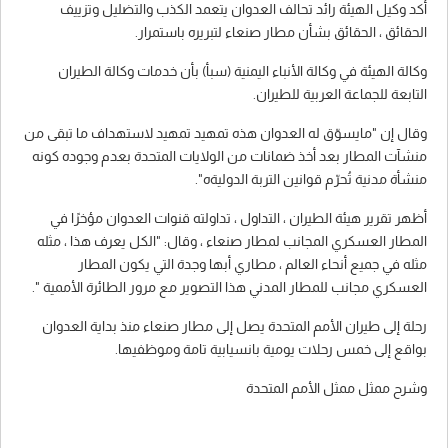
أكد وكيل الهيئة رائد تحالف العدوان يتعمد الكذب والتضليل وتزييف
الحقائق ، الحقائق بشأن مطار صنعاء لتبريره باستمرار.
وكالة الهيئة في وكالة الأنباء اليمنية (سبأ) بأن خدمات وكالة الطيران
التابعة للجماعة العربية للطيران.
وقال إن "مايسوّق له العدوان هذه تمهيد تمهيد لاستهداف ما تبقى من
منشآت المطار بعد أخذ ضمانات من الولايات المتحدة بعدم وجوده كونه
منشأة مدنية تُحرّم قوانين التربة الدوليةه".
أظهر تقرير هيئة الطيران ، التداول ، تداولته قنوات العدوان مؤخرًا في
المطار العسكري المجانب لمطار صنعاء ، وقال: "الكل يعرف هذا ، مثله
مثله في جميع أنحاء العالم ، مطاري أبها وجدة التي يكون المطار
العسكري مجانب للمطار المدني هذا التصوير مع مرور الطائرة الأممية ".
رحلة إلى طيران الأمم المتحدة يصل إلى مطار صنعاء منذ بداية العدوان
بواقع إلى خمس رحلات يومية بانسيابية تامة وموظفيها.
وشرح ممثل ممثل الأمم المتحدة