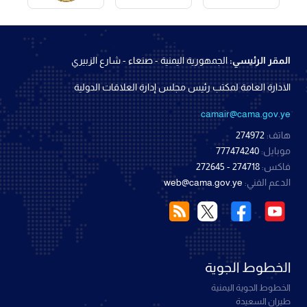
المقر الرئيسي:
الجمهورية اليمنية - صنعاء - شارع الزبيري
الادارة العامة لمكتب رئيس مجلس إدارة العلاقات الدولية
camair@cama.gov.ye
هاتف:
274972
موبايل:
777474240
فاكس:
274718 - 272645
الدعم الفني:
web@cama.gov.ye
الخطوط الجوية
الخطوط الجوية اليمنية
طيران السعيدة