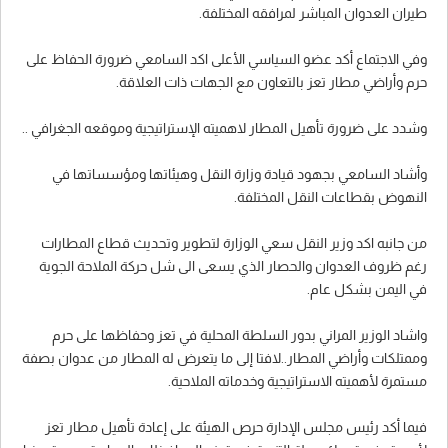
طيران العدوان المباشر لمرافقه المختلفة.
وفي الاجتماع أكد عضو السياسي الأعلى اكد السامعي ضرورة الحفاظ على
حرم وأراضي مطار تعز بالتعاون مع الجهات ذات العلاقة.
وشدد على ضرورة تأهيل المطار لاهميته الإستراتيجية وموقعه الجغرافي ..
وأشاد السامعي بجهود قيادة وزارة النقل وهيئاتها ومؤسساتها في
النهوض بقطاعات النقل المختلفة.
من جانبه اكد وزير النقل سعي الوزارة لتطوير وتحديث قطاع المطارات
رغم ظروف العدوان والحصار الذي يسعى الى شل حركة الملاحة الجوية
في اليمن بشكل عام.
واشاد الوزير المراني بدور السلطة المحلية في تعز وحفاظها على حرم
وممتلكات وأراضي المطار..لافتا إلى ما يتعرض له المطار من عدوان بصفة
مستمرة لأهميته الاستراتيجية وخدماته الملاحية.
فيما أكد رئيس مجلس الإدارة حرص الهيئة على إعادة تأهيل مطار تعز