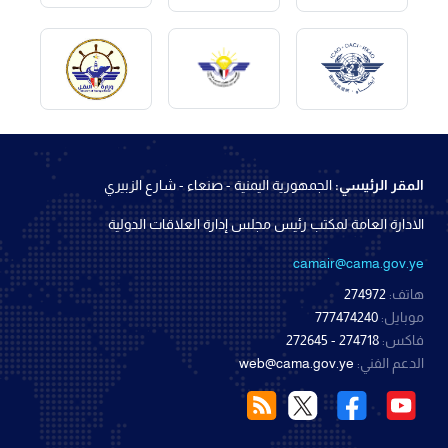
المقر الرئيسي:
الجمهورية اليمنية - صنعاء - شارع الزبيري
الادارة العامة لمكتب رئيس مجلس إدارة العلاقات الدولية
camair@cama.gov.ye
هاتف:
274972
موبايل:
777474240
فاكس:
274718 - 272645
الدعم الفني:
web@cama.gov.ye