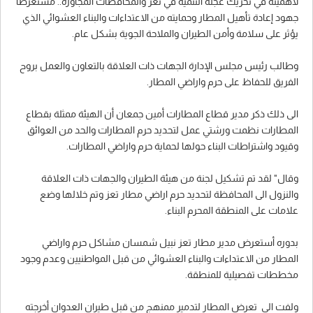
لأهميته في تحريك عجلة التنمية في تعز والمحافظات المجاورة.. مستعرضا
جهود إعادة تأهيل المطار وحمايته من الاعتداءات والبناء العشوائي الذي
يؤثر على سلامة وأمن الطيران والملاحة الجوية بشكل عام.
وطالب رئيس مجلس الإدارة الجهات ذات العلاقة بالتعاون والعمل بروح
الفريق للحفاظ على حرم واراضي المطار.
الى ذلك ذكر مدير قطاع المطارات أمين جمعان أن الهيئة ممثلة بقطاع
المطارات نظمت ورشتي عمل لتحديد حرم المطارات والحد من العوائق
وقيود واشتراطات البناء حولها لحماية حرم واراضي المطارات.
وقال" لقد تم تشكيل لجنة من هيئة الطيران والجهات ذات العلاقة
والنزول الى المحافظة لتحديد حرم اراضي مطار تعز وتم خلالها وضع
علامات على المنطقة المحرم البناء.
بدوره أستعرض مدير مطار تعز نبيل شمسان مشاكل حرم واراضي
المطار من الاعتداءات والبناء العشوائي من قبل المواطنيين وعدم وجود
مخططات تفصيلية للمنطقة.
ولفت الى تعرض المطار لتدمير ممنهج من قبل طيران العدوان أخرجته