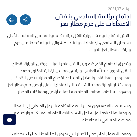
يوليو 2021,07
اجتماع برئاسة السامعي يناقش
الاعتداءات على حرم مطار تعز
ناقش اجتماع اليوم في وزارة النقل برئاسة عضو المجلس السياسي الأعلى
سلطان السامعي، الإعتداءات والبناء العشوائي غير المخطط على حرم
وأراضي مطار تعز الدولي.
وتطرق الاجتماع الذي ضم وزير النقل عامر المراني ووكيل الوزارة لقطاع
النقل الجوي عبدالله العنسي و رئيس مجلس الإدارة الدكتور محمد
عبدالرحمن عبدالقادر والوكيل المساعد لقطاع المطارات يحيى الكحلاني
ومستشار الوزارة محمد الشريف، إلى الاعتداءات على أراضي حرم مطار تعز
وجهود السلطة المحلية بالمحافظة لحماية أراضي وممتلكات المطار.
واستعرض المجتمعون تقرير اللجنة المكلفة بالنزول الميداني إلى المطار
وتوصياتها لقيادة الوزارة لحل الاشكاليات الحاصلة بممتلكاته واراضيه في
محيطه الجغرافي بالمحافظة.
ووقف الاجتماع أمام حجم الأضرار التي تعرض لها المطار جراء استهداف