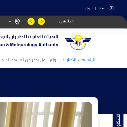
تسجيل الدخول
الطقس
--
الهيـئة العامـة للطيـران المد
tion & Meteorology Authority
الرئيسية
الأخبار
وزير النقل يحذر من الاستحداثات ف