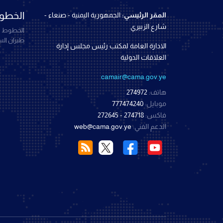
الخطوط
المقر الرئيسي:
الجمهورية اليمنية - صنعاء -
شارع الزبيري
الخطوط ال
طيران ال
الادارة العامة لمكتب رئيس مجلس إدارة
العلاقات الدولية
camair@cama.gov.ye
هاتف:
274972
موبايل:
777474240
فاكس:
274718 - 272645
الدعم الفني:
web@cama.gov.ye