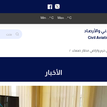
Min:
...
° C
Max:
...
° C
نـي والأرصـاد
Civil Avia
ي حرم واراضي مطار صنعاء
الأخبار