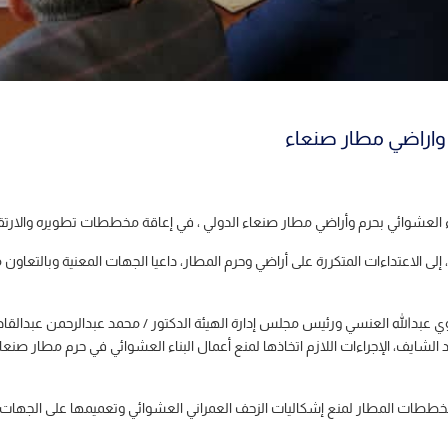
 واراضي مطار صنعاء
اء العشوائي بحرم وأراضي مطار صنعاء الدولي ، في إعاقة مخططات تطويره والارتقاء
إلى الاعتداءات المتكررة على أراضي وحرم المطار، داعيا الجهات المعنية وبالتعاون 
ي عبدالله العنسي ورئيس مجلس إدارة الهيئة الدكتور / محمد عبدالرحمن عبدالقاد
 الشايف، الإجراءات اللازم اتخاذها لمنع أعمال البناء العشوائي في حرم مطار ص
ططات المطار لمنع إشكاليات الزحف العمراني العشوائي وتعميمها على الجهات ال