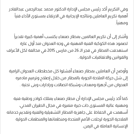
وفي التكريم أكد رئيس مجلس الإدارة الدكتور محمد عبدالرحمن عبدالقادر
أهمية تكريم العاملين ونتائجه الإيجابية في الارتقاء بمستوى الأداء فنياً
ومهنياً.
وأشار إلى أن تكريم العالمين بمطار صنعاء يكتسب أهمية كبيرة تقديراً
لصمود هذه الكوكبة الفنية المهنية في وجه العدوان منذ أول غارة
استهدفت المطار في فجر الـ 26 من مارس 2015 في مخالفة لكل الأعراف
والقوانين والاتفاقيات الدولية..
وأوضح أن العاملين بمطار صنعاء أفشلوا كل مخططات العدوان الرامية
إلى شل حركة الملاحة الجوية بالمطار من خلال إصلاح وترميم مادمره
العدوان من أجهزة ومعدات وشبكة اتصالات ورادارات وبنى تحتية .
كما أكد رئيس مجلس الإدارة أن مطار صنعاء يمتلك كوادر وطنية فنية
ومهنية عالية المستوى ذات خبرة متميزة في مجال الطيران المدني،
أسهمت في الحفاظ على جاهزية المطار التشغيلية والفنية وتقديم خدماته
الملاحية الجوية لرحلات الأمم المتحدة ومنظماتها والمنظمات الدولية
الإنسانية العاملة في اليمن.