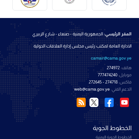
المقر الرئيسي:
الجمهورية اليمنية - صنعاء - شارع الزبيري
الادارة العامة لمكتب رئيس مجلس إدارة العلاقات الدولية
camair@cama.gov.ye
هاتف:
274972
موبايل:
777474240
فاكس:
274718 - 272645
الدعم الفني:
web@cama.gov.ye
الخطوط الجوية
الخطوط الجوية اليمنية