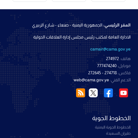
المقر الرئيسي:
الجمهورية اليمنية - صنعاء - شارع الزبيري
الادارة العامة لمكتب رئيس مجلس إدارة العلاقات الدولية
camair@cama.gov.ye
هاتف:
274972
موبايل:
777474240
فاكس:
274718 - 272645
الدعم الفني:
web@cama.gov.ye
الخطوط الجوية
الخطوط الجوية اليمنية
طيران السعيدة