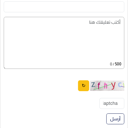
/ 0
500
↻
أرسل