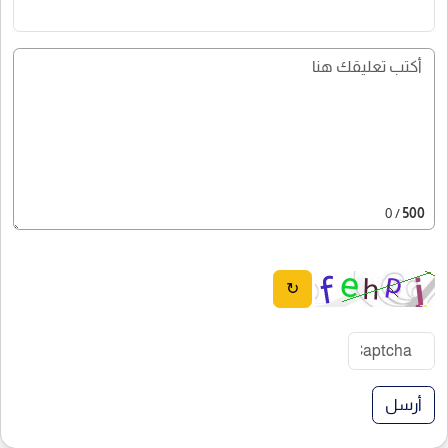
/ 0
500
↻
أرسل