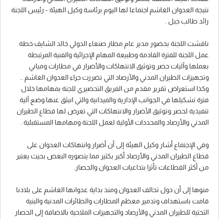
نتيجة العدوان الغاشم اجتماعا لها اليوم برئاسة وكيل الهيئة - رئيس اللجنة
رائد طالب جبل .
ناقشت اللجنة بحضور مدير عام مطار صنعاء الدولي خالد الشايف خطة
عمل اللجنة للفترة القادمة وطبيعة المهام الإجرائية والفنية المرتبطة
بعملها وآليات حصر وتوثيق الانتهاكات والأضرار في مطارات ومباني
وتجهيزات الطيران المدني والأرصاد التي تضررت جراء العدوان الغاشم ..
وكذا استعراض تقرير مقدم من الفريق التحضيري للجنة بمهامها خلال
فترة تشكيلها في الجوانب الإدارية والميدانية والتي انبثق عنها وضع آلية
تنفيذية لحصر وتوثيق الأضرار والانتهاكات التي تعرض لها قطاع الطيران
المدني والأرصاد والمحددات الأولية لعمل اللجنة ومهامها المستقبلية .
وفي الإجتماع أشار وكيل الهيئة إلى أن أضرار وانتهاكات العدوان على
قطاع الطيران المدني والأرصاد أكبر بكثير مما يتصوره البعض بحيث يعتبر
من أكثر القطاعات تأثرا بتداعيات العدوان والحصار.
منوها إلى أن دول تحالف العدوان ومنذ بداية عدوانها الغاشم على بلادنا
قامت باستهداف وتدمير معظم المطارات والطائرات المدنية والبنية
التحتية للطيران المدني والأرصاد والتجهيزات الملاحية بالاضافة إلى الحصار