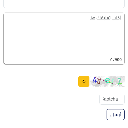
/ 0
500
↻
أرسل