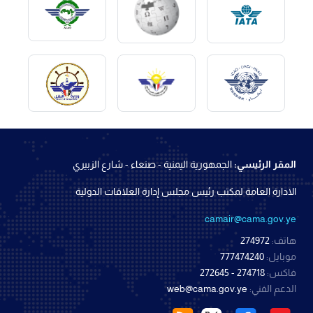
المقر الرئيسي:
الجمهورية اليمنية - صنعاء - شارع الزبيري
الادارة العامة لمكتب رئيس مجلس إدارة العلاقات الدولية
camair@cama.gov.ye
هاتف:
274972
موبايل:
777474240
فاكس:
274718 - 272645
الدعم الفني:
web@cama.gov.ye