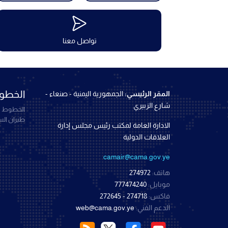
تواصل معنا
الخطوط
المقر الرئيسي:
الجمهورية اليمنية - صنعاء -
شارع الزبيري
الخطوط ال
طيران ال
الادارة العامة لمكتب رئيس مجلس إدارة
العلاقات الدولية
camair@cama.gov.ye
هاتف:
274972
موبايل:
777474240
فاكس:
274718 - 272645
الدعم الفني:
web@cama.gov.ye