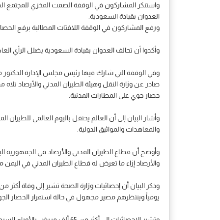
واستنكر المشاركون في الوقفة الصمت المخزي للمجتمع الدو
العدوان بقيادة السعودية.
ورفع المشاركون في الوقفة اللافتات المطالبة برفع الحصار 
وأكدوا أن تحالف العدوان بقيادة السعودية يضلل الرأي الع
وفي الوقفة التي شارك فيها رئيس مجلس الإدارة الدكتور مح
صادر عن وزارة النقل وهيئة الطيران المدني والأرصاد تلاه م
حصار جوي على المطارات المدنية.
وأشار البيان إلى أن العالم يحتفل باليوم العالمي للطيران 
والمعاهدات والمواثيق الدولية.
وأوضح أن قطاع الطيران المدني والأرصاد في الجمهورية اليمن
والأرصاد إزاء ما تعرض له قطاع الطيران المدني في اليم
يومياً وينتظرهم مصير مجهول في حالة استمرار الحصار الجو
وتشير الإحصائيات إلى أكثر من 65 ألف مريض بالأورام السرطانية أصبحوا مهددين بالموت المحقق وأكثر من 12 ألف مريض بالفشل الكلوي بحاجة لعمليات زراعة الكلى بصورة عاجلة في الخارج.