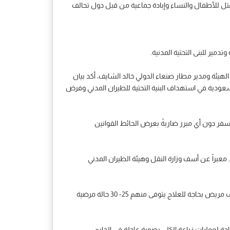
تل للأطفال والنساء وإبادة جماعية من قبل دول تحالف
ير للبنى التحتية المدنية.
هيئة ومدير مطار صنعاء الدولي خالد الشايف، أكد بيان
السعودية في استهداف البنية التحتية للطيران المدني وفرض
السفر دون أي مبرر ضاربةً بعرض الحائط القوانين
 معبراً عن أسف وزارة النقل وهيئة الطيران المدني
وذكر البيان أن إحصائيات وزارة الصحة تشير إلى وفاة أكثر من 80 ألف مريض بسبب عدم تمكنهم من السفر للعلاج في الخارج وأكثر من 450 ألف مريض بحاجة للعلاج يتوفى منهم 25- 30 حالة مرضية