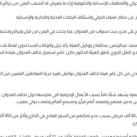
لي والمنظمات الإنسانية والحقوقية إزاء ما يتعرض له الشعب اليمني من جرائم ق
عن مطار صنعاء الدولي واستئناف الرحلات المدنية والتجارية والإنسانية.
ام على مدى ست سنوات من العدوان عما يحدث في اليمن من قتل وجرائم وحشية وتدم
مد عبدالرحمن عبدالقادر ووكيل الهيئة رائد جبل والوكلاء المساعدون لقطاعات ال
دير النقل الجوي ناطق الهيئة الدكتور مازن غانم، استمرار تحالف العدوان بقيادة 
المدني من كل عام، فيما تحالف العدوان يواصل تقييد حرية المواطنين اليمنيين من 
ية يشهد شللاً تاماً بسبب الأعمال الإجرامية التي تمارسها دول تحالف العدوان ..
ن من تدمير ممنهج ومتعمد أمام مرأى ومسمع العالم وصمت دولي معيب.
ي.