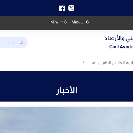
Min:
...
° C
Max:
...
° C
نـي والأرصـاد
Civil Avia
ليوم العالمي للطيران المدني
الأخبار