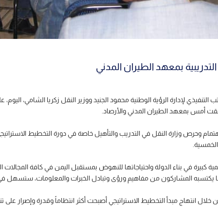
لتدريبية بمعهد الطيران المدني
التنفيذي لإدارة الرؤية الوطنية محمود الجنيد ووزير النقل زكريا الشامي، اليوم، 
نطلقت أمس بمعهد الطيران المدني والأرصاد.
هتمام وحرص وزارة النقل في التدريب والتأهيل خاصة في دورة التخطيط الاستراتيج
ة كبيرة في بناء الدولة واحتياجاتها للنهوض بمستقبل اليمن في كافة المجالات الت
تسبه المشاركون من مفاهيم ورؤى وتبادل الخبرات والمعلومات، ستسهل في إعداد خطة ال
ال انتهاج مبدأ التخطيط الاستراتيجي أصبحت أكثر انتظاماً وقدرة وإصرار على تن