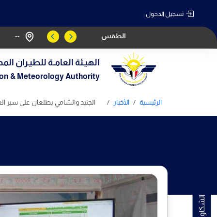
تسجيل الدخول
الطقس
--
الهيـئة العامـة للطيـران المد
tion & Meteorology Authority
الرئيسية
الأخبار
الجنيد والشامي يطلعان على سير العم