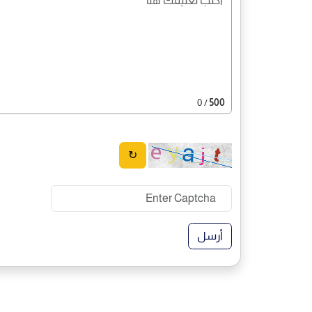
/ 0
500
↻
أرسل