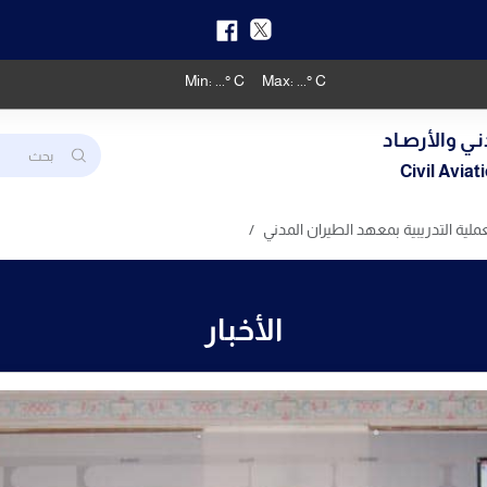
Min:
...
° C
Max:
...
° C
نـي والأرصـاد
Civil Avia
لية التدريبية بمعهد الطيران المدني
الأخبار