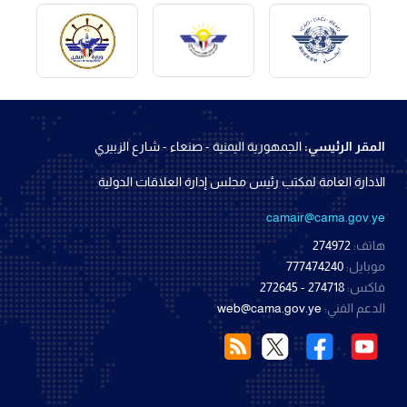
المقر الرئيسي:
الجمهورية اليمنية - صنعاء - شارع الزبيري
الادارة العامة لمكتب رئيس مجلس إدارة العلاقات الدولية
camair@cama.gov.ye
هاتف:
274972
موبايل:
777474240
فاكس:
274718 - 272645
الدعم الفني:
web@cama.gov.ye