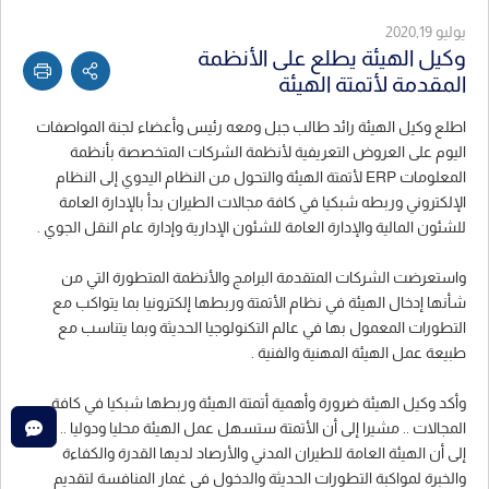
يوليو 2020,19
وكيل الهيئة يطلع على الأنظمة
المقدمة لأتمتة الهيئة
اطلع وكيل الهيئة رائد طالب جبل ومعه رئيس وأعضاء لجنة المواصفات
اليوم على العروض التعريفية لأنظمة الشركات المتخصصة بأنظمة
المعلومات ERP لأتمتة الهيئة والتحول من النظام اليدوي إلى النظام
الإلكتروني وربطه شبكيا في كافة مجالات الطيران بدأ بالإدارة العامة
للشئون المالية والإدارة العامة للشئون الإدارية وإدارة عام النقل الجوي .
واستعرضت الشركات المتقدمة البرامج والأنظمة المتطورة التي من
شأنها إدخال الهيئة في نظام الأتمتة وربطها إلكترونيا بما يتواكب مع
التطورات المعمول بها في عالم التكنولوجيا الحديثة وبما يتناسب مع
طبيعة عمل الهيئة المهنية والفنية .
وأكد وكيل الهيئة ضرورة وأهمية أتمتة الهيئة وربطها شبكيا في كافة
المجالات .. مشيرا إلى أن الأتمتة ستسهل عمل الهيئة محليا ودوليا .. لافتا
إلى أن الهيئة العامة للطيران المدني والأرصاد لديها القدرة والكفاءة
والخبرة لمواكبة التطورات الحديثة والدخول في غمار المنافسة لتقديم