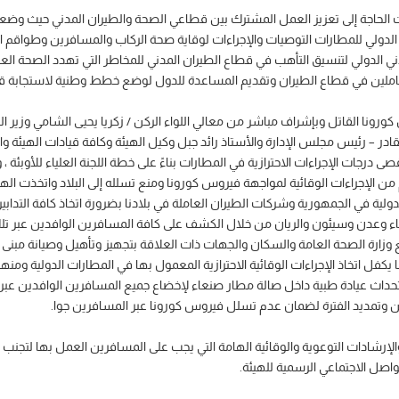
الحاجة إلى تعزيز العمل المشترك بين قطاعي الصحة والطيران المدني حيث وضعت م
 الدولي للمطارات التوصيات والإجراءات لوقاية صحة الركاب والمسافرين وطواقم 
ي الدولي لتنسيق التأهب في قطاع الطيران المدني للمخاطر التي تهدد الصحة العا
العاملين في قطاع الطيران وتقديم المساعدة للدول لوضع خطط وطنية لاستجابة قط
ونا القاتل وبإشراف مباشر من معالي اللواء الركن / زكريا يحيى الشامي وزير ال
القادر – رئيس مجلس الإدارة والأستاذ رائد جبل وكيل الهيئة وكافة قيادات الهيئة
رجات الإجراءات الاحترازية في المطارات بناءً على خطة اللجنة العلياء للأوبئة ،
م من الإجراءات الوقائية لمواجهة فيروس كورونا ومنع تسلله إلى البلاد واتخذت
دولية في الجمهورية وشركات الطيران العاملة في بلادنا بضرورة اتخاذ كافة التدابير
 صنعاء وعدن وسيئون والريان من خلال الكشف على كافة المسافرين الوافدين عبر 
 وزارة الصحة العامة والسكان والجهات ذات العلاقة بتجهيز وتأهيل وصيانة مبنى 
 يكفل اتخاذ الإجراءات الوقائية الاحترازية المعمول بها في المطارات الدولية و
حداث عيادة طبية داخل صالة مطار صنعاء لإخضاع جميع المسافرين الوافدين عبر 
عين وتمديد الفترة لضمان عدم تسلل فيروس كورونا عبر المسافرين جوا.
 والإرشادات التوعوية والوقائية الهامة التي يجب على المسافرين العمل بها لتجنب
اصل الاجتماعي الرسمية للهيئة.