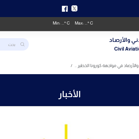
Min:
...
° C
Max:
...
° C
نـي والأرصـاد
Civil Avia
والأرصاد في مواجهة كورونا الخطير ..
الأخبار