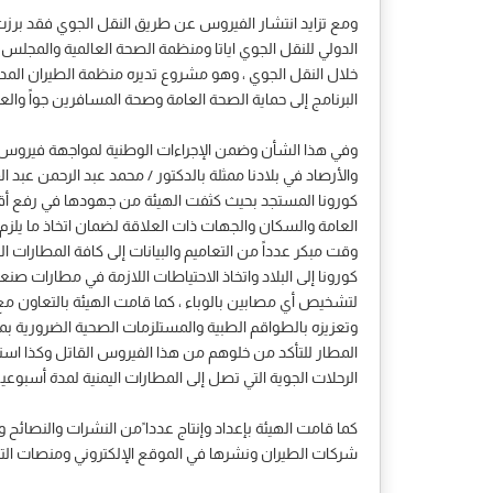
ومع تزايد انتشار الفيروس عن طريق النقل الجوي فقد برزت 
الدولي للنقل الجوي اياتا ومنظمة الصحة العالمية والمجلس
خلال النقل الجوي ، وهو مشروع تديره منظمة الطيران المدن
البرنامج إلى حماية الصحة العامة وصحة المسافرين جواً و
وفي هذا الشأن وضمن الإجراءات الوطنية لمواجهة فيروس كور
والأرصاد في بلادنا ممثلة بالدكتور / محمد عبد الرحمن عبد 
كورونا المستجد بحيث كثفت الهيئة من جهودها في رفع أقصى د
العامة والسكان والجهات ذات العلاقة لضمان اتخاذ ما يلز
وقت مبكر عدداً من التعاميم والبيانات إلى كافة المطارات ال
كورونا إلى البلاد واتخاذ الاحتياطات اللازمة في مطارات
لتشخيص أي مصابين بالوباء ، كما قامت الهيئة بالتعاون مع
وتعزيزه بالطواقم الطبية والمستلزمات الصحية الضرورية بما
المطار للتأكد من خلوهم من هذا الفيروس القاتل وكذا است
الرحلات الجوية التي تصل إلى المطارات اليمنية لمدة أسبو
كما قامت الهيئة بإعداد وإنتاج عددا ًمن النشرات والنصائح
شركات الطيران ونشرها في الموقع الإلكتروني ومنصات التو