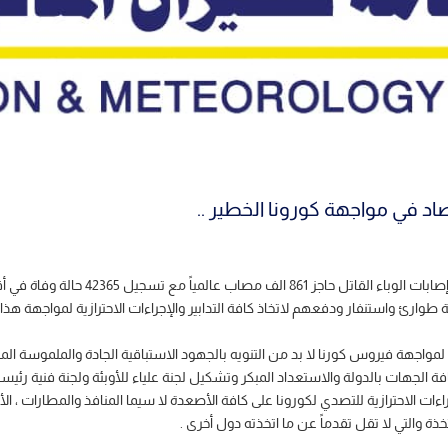
صاد في مواجهة كورونا الخطير ..
أرقام ضحايا كورونا المستجد كبيرة وغير مس
طوارئ واستنفار ودفعهم لاتخاذ كافة التدابير والإجراءات الاحترازية لمواجهة هذا ا
ل لمواجهة فيروس كورنا لا بد من التنويه بالجهود الاستباقية الجادة والملموسة ال
افة الجهات بالدولة والاستعداد المبكر وتشكيل لجنة علياء للأوبئة ولجنة فنية 
الاحترازية للتصدي لكورونا على كافة الأصعدة لا سيما المنافذ والمطارات ، الأمر 
ذة والتي لا تقل تقدماً عن ما اتخذته دول أخرى .