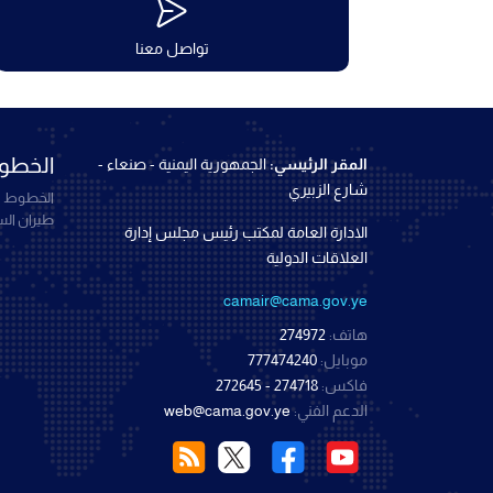
تواصل معنا
الخطوط
المقر الرئيسي:
الجمهورية اليمنية - صنعاء -
شارع الزبيري
الخطوط ال
طيران ال
الادارة العامة لمكتب رئيس مجلس إدارة
العلاقات الدولية
camair@cama.gov.ye
هاتف:
274972
موبايل:
777474240
فاكس:
274718 - 272645
الدعم الفني:
web@cama.gov.ye