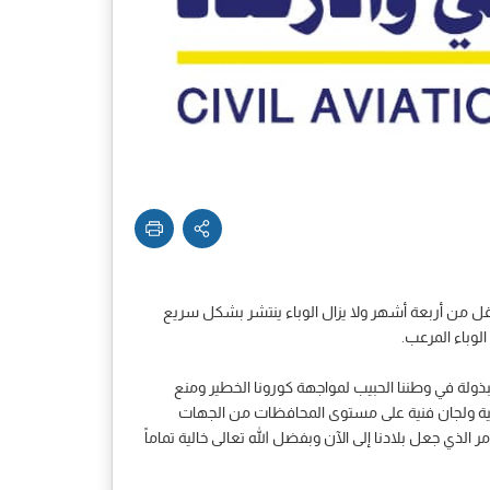
بوقة إذ تتخطى إصابات الوباء القاتل حاجز 861 الف مصاب عالمياً مع تسجيل 42365 حالة وفاة في أقل من أربعة أشهر ولا يزال الوباء ينتشر بشكل سريع
لوباء المرعب.
مبذولة في وطننا الحبيب لمواجهة كورونا الخطير ومنع
رئيسية ولجان فنية على مستوى المحافظات من الجهات
الذي جعل بلادنا إلى الآن وبفضل الله تعالى خالية تماماً