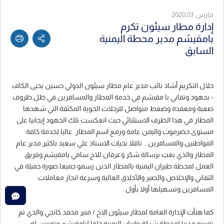
مارس 2020,03
إدارة مطار سيئون تكرم
بامقيشم مدير محطة اليمنية
السابق
خلال التكريم أشاد نائب مدير عام مطار سيئون الدولي حسين يحيى الكاف
- بجهود وتفاني با مقيشم في خدمة المطار والمسافرين في ظل ظروف
صعبة ومعقدة وضغط متواصل للرحلات الجوية المكثفة التي شهدها
المطار في هذا الظرف الاستثنائي حيث انعكست تلك الجهود إيجابيا على
مستوى حضرموت واليمن عامة ورفع اسم المطار عاليا لخدمة كافة
المواطنين والمسافرين .. ناقلا تحيات الاستاذ علي سعيد باكثير مدير عام
المطار والذي بعث برسالة شكر وعرفان للاخ سامي بامقيشم وفريق
العمل لمحطة طيران اليمنية بالمطار الذين رسمو جميعا صورة جميلة في
التفاني والإخلاص والصبر والأخلاق العالية وسرعة انجاز معاملات
المسافرين وتسهيلها أولا بأول.
كما هنأت الإدارة العامة لمطار سيئون الاخ / منير محمد كانجي والذي تم
تعيينه مديرا لمحطة شركة طيران اليمنية خلفا لبامقيشم متمنيين له