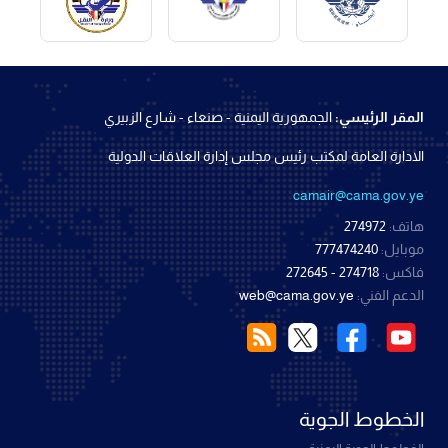
المقر الرئيسي:
الجمهورية اليمنية - صنعاء - شارع الزبيري
الادارة العامة لمكتب رئيس مجلس إدارة العلاقات الدولية
camair@cama.gov.ye
هاتف:
274972
موبايل:
777474240
فاكس:
274718 - 272645
الدعم الفني:
web@cama.gov.ye
الخطوط الجوية