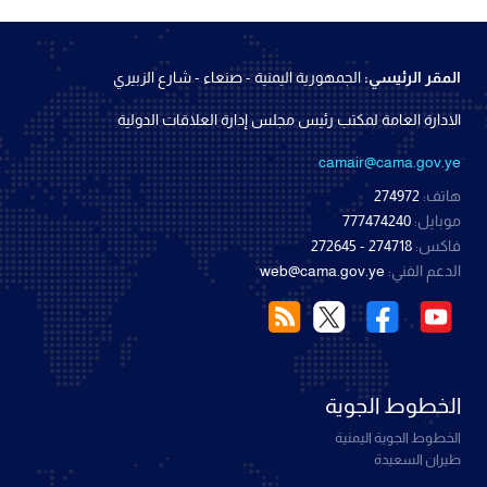
المقر الرئيسي:
الجمهورية اليمنية - صنعاء - شارع الزبيري
الادارة العامة لمكتب رئيس مجلس إدارة العلاقات الدولية
camair@cama.gov.ye
هاتف:
274972
موبايل:
777474240
فاكس:
274718 - 272645
الدعم الفني:
web@cama.gov.ye
الخطوط الجوية
الخطوط الجوية اليمنية
طيران السعيدة