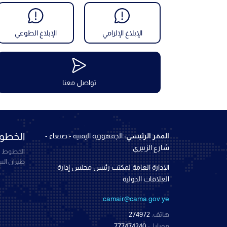
الإبلاغ الإلزامي
الإبلاغ الطوعي
تواصل معنا
الخطوط
المقر الرئيسي:
الجمهورية اليمنية - صنعاء -
شارع الزبيري
الخطوط ال
طيران ال
الادارة العامة لمكتب رئيس مجلس إدارة
العلاقات الدولية
camair@cama.gov.ye
هاتف:
274972
موبايل:
777474240