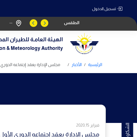
تسجيل الدخول
الطقس
--
الهيـئة العامـة للطيـران المد
tion & Meteorology Authority
الرئيسية
الأخبار
مجلس الإدارة يعقد إجتماعه الدوري الأو
فبراير 2020,15
مجلس الإدارة يعقد إجتماعه الدوري الأول للعا