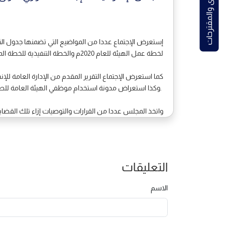
الشكاوى والمقترحات
لخطة عمل الهيئة للعام 2020م والخطة التنفيذية للخطة المرحلية للرؤية الوطنية 2020م
الدولية ( المنظمة العالمية للأرصاد WMO ) .. وكذا استعراض مدونة استخدام موظفي الهيئة العامة للطيران المدني والأرصاد لوسائل التواصل الاجتماعي المقدمة من إدارة النشر والتوثيق بالهيئة.
واتخذ المجلس عددا من القرارات والتوصيات إزاء تلك القضايا 
التعليقات
الاسم