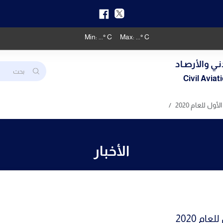
Min:
...
° C
Max:
...
° C
نـي والأرصـاد
Civil Avia
ل للعام 2020
الأخبار
م 2020