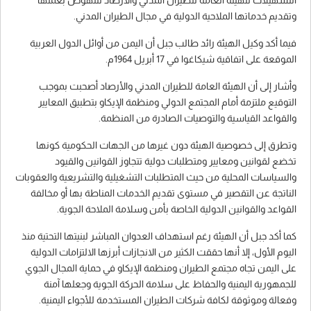
التسهيلات للهيئة العامة للطيران المدني والأرصاد للنهوض بعملها
وتقديم خدماتها الملاحية الدولية في مجال الطيران المدني.
فيما أكد وكيل الهيئة رائد طالب جبل أن اليمن من أوائل الدول العربية
الموقعة على اتفاقية شيكاغوا في 17 أبريل 1964م.
وأشار إلى أن الهيئة العامة للطيران المدني والأرصاد أصحبت بموجب
التوقيع ملتزمة أمام المجتمع الدولي ومنظمة الإيكاو بتطبيق المعايير
والقواعد القياسية والتوصيات الصادرة من المنظمة.
وتطرق إلى خصوصية الهيئة دون غيرها من الجهات الحكومية كونها
تخضع لقوانين ومعايير ومتطلبات دولية تتجاوز القوانين والقيود
والسياسات المحلية من حيث المتطلبات التشغيلية والتشريعية والعقوبات
الناتجة عن التقصير في مستوى تقديم الخدمات المناطة بها أو مخالفة
القواعد والقوانين الدولية الخاصة بأمن وسلامة الملاحة الجوية.
كما أكد جبل أن الهيئة رغم استهداف العدوان المباشر لبنيتها التحتية منذ
اليوم الأول، إلا أنها حققت الكثير من الانجازات أبرزها الالتزامات الدولية
على اليمن تجاه مجتمع الطيران ومنظمة الإيكاو في حماية المجال الجوي
للجمهورية اليمنية والحفاظ على سلامة الحركة الجوية وجعلها آمنة
وفعالة وموثوقة لكافة شركات الطيران المستخدمة للأجواء اليمنية.