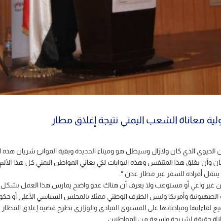
ية معاناة الشعب اليمني نتيجة إغلاق مطار
ريان الحيوي الذي كان ولازال وسيظل هو وميناء الحديدة وبقية الموانئ شريان هذه ا
وأن يغلق هذا المتنفس وهذه البوابات لكي يعاني المواطن اليمني كل هذا الألم 
نتقل أفراده للسفر عبر مطار عدن “.
طن غير واعي أو مستوعب ولا يعرف أن هناك عدو واضح يمارس هذا العمل بشكل وح
الصهيونية وأمريكا وليس الطرف الوطني ممثلا بالمجلس السياسي الأعلى أو حكومة
ع لقاءاتها ومباحثاتها على المستوى القيادي والوزاري تطرح قضية إغلاق المطار عل
اناة حقيقة لشريحة واسعة من المواطنين.