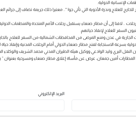
ات الإنسانية الدولية.
 إلى 30 حالة بسبب عدم السفر للخارج للعلاج وندرة الأدوية التي تأتي جوا “.. معتبرا ذلك جريمة تضاف
حلات .. لافتا إلى أن مطار صنعاء يستقبل رحلات الأمم المتحدة والمنظمات الدولي
داث الجارية في عدن ومنع المرضى من المحافظات الشمالية من السفر للعلاج بالخا
ولية بسرعة الاستجابة لفتح مطار صنعاء الدولي أمام الرحلات المدنية وإنقاذ حياة 
 النقل البري وليد الوادعي ووكيل هيئة الطيران المدني محمد الشريف والوكلاء ا
 المطارات أمين جمعان، عرض عن مأساة إغلاق مطار صنعاء ومسرحية بعنوان ” رحل
البريد الإلكتروني