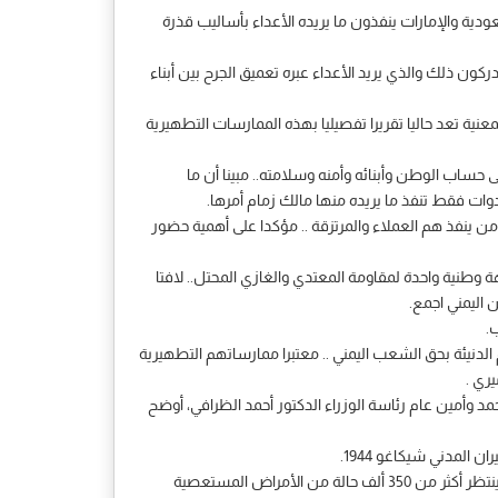
ودية والإمارات ينفذون ما يريده الأعداء بأساليب قذرة
ون ذلك والذي يريد الأعداء عبره تعميق الجرح بين أبناء
نية تعد حاليا تقريرا تفصيليا بهذه الممارسات التطهيرية
ساب الوطن وأبنائه وأمنه وسلامته.. مبينا أن ما
وات فقط تنفذ ما يريده منها مالك زمام أمرها.
 ينفذ هم العملاء والمرتزقة .. مؤكدا على أهمية حضور
وطنية واحدة لمقاومة المعتدي والغازي المحتل.. لافتا
 اليمني اجمع.
.
الدنيئة بحق الشعب اليمني .. معتبرا ممارساتهم التطهيرية
يري .
د وأمين عام رئاسة الوزراء الدكتور أحمد الظرافي، أوضح
المدني شيكاغو 1944.
ولفت الوزير الشامي إلى أن إغلاق مطار صنعاء تسبب في كارثة إنسانية أودت بحياة40 ألف حالة كانت بحاجة ماسة للسفر للعلاج بالخارج فيما ينتظر أكثر من 350 ألف حالة من الأمراض المستعصية