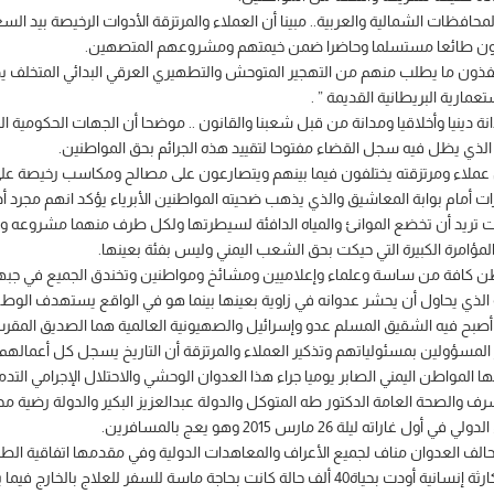
افظات الشمالية والعربية.. مبينا أن العملاء والمرتزقة الأدوات الرخيصة بيد السع
يكون طائعا مستسلما وحاضرا ضمن خيمتهم ومشروعهم المتصهين.
نفذون ما يطلب منهم من التهجير المتوحش والتطهيري العرقي البدائي المتخلف يدرك
مارية البريطانية القديمة ” .
دينيا وأخلاقيا ومدانة من قبل شعبنا والقانون .. موضحا أن الجهات الحكومية المع
الذي يظل فيه سجل القضاء مفتوحا لتقييد هذه الجرائم بحق المواطنين.
 عملاء ومرتزقته يختلفون فيما بينهم ويتصارعون على مصالح ومكاسب رخيصة على ح
 أمام بوابة المعاشيق والذي يذهب ضحيته المواطنين الأبرياء يؤكد انهم مجرد أد
ت تريد أن تخضع الموانئ والمياه الدافئة لسيطرتها ولكل طرف منهما مشروعه ومن
ؤامرة الكبيرة التي حيكت بحق الشعب اليمني وليس بفئة بعينها.
لوطن كافة من ساسة وعلماء وإعلاميين ومشائخ ومواطنين وتخندق الجميع في جبهة 
الذي يحاول أن يحشر عدوانه في زاوية بعينها بينما هو في الواقع يستهدف الوطن
 أصبح فيه الشقيق المسلم عدو وإسرائيل والصهيونية العالمية هما الصديق المقرب
 المسؤولين بمسئولياتهم وتذكير العملاء والمرتزقة أن التاريخ يسجل كل أعمالهم 
 المواطن اليمني الصابر يوميا جراء هذا العدوان الوحشي والاحتلال الإجرامي التدم
 والصحة العامة الدكتور طه المتوكل والدولة عبدالعزيز البكير والدولة رضية محم
ة 26 مارس 2015 وهو يعج بالمسافرين.
ف العدوان مناف لجميع الأعراف والمعاهدات الدولية وفي مقدمها اتفاقية الطيران 