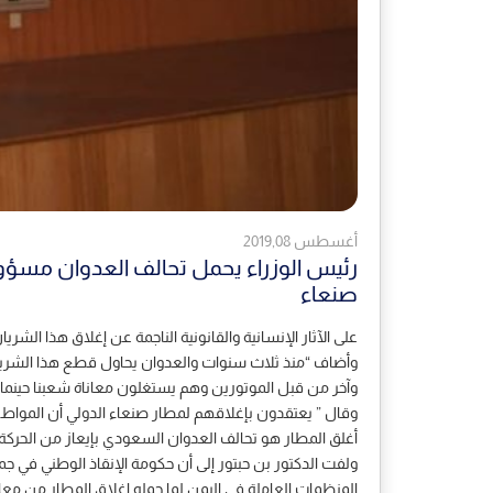
أغسطس 2019,08
رئيس الوزراء يحمل تحالف العدوان مسؤول
صنعاء
على الآثار الإنسانية والقانونية الناجمة عن إغلاق هذا الش
وأضاف “منذ ثلاث سنوات والعدوان يحاول قطع هذا الشريان 
وآخر من قبل الموتورين وهم يستغلون معاناة شعبنا حينما ي
وقال ” يعتقدون بإغلاقهم لمطار صنعاء الدولي أن الموا
أغلق المطار هو تحالف العدوان السعودي بإيعاز من الحركة 
ولفت الدكتور بن حبتور إلى أن حكومة الإنقاذ الوطني في جمي
المنظمات العاملة في اليمن لما حمله إغلاق المطار من مع