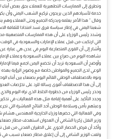
وتطرق إلى الممارسات التطهيرية للعملاء بحق بعض أبناء المح
خدمة لأسيادهم الذين يريدون تركيع الشعب اليمني وأن 
وقال ” هذا الأمر يعلمه ويدركه الجميع وحتى العملاء وهم ي
شعبنا اليمني في إطار سياسة فرق تسد امتدادا للثقافة الاستع
وشدد رئيس الوزراء على أن هذه الممارسات المتصهينة مدانة 
التي ارتكبت من قبل عملاء الإمارات والسعودية في الوقت 
وأشار إلى أن القوى المتصارعة اليوم في عدن هي عبارة عن
نشاهده اليوم من صراع بين عملاء السعودية وعملاء الإمارات
وأوضح أن السعودية تريد أن تخضع اليمن اجمع فيما الإمارا
الوعي لدى الجميع والمواطن خاصة مع وضوح الرؤية بهذه الم
ونوه بالاصطفاف الوطني القائم اليوم بصنعاء بين أبناء ا
إلى أن هذا الاصطفاف أقوى رسالة للرد على تخرّصات العدو 
وحذر رئيس الوزراء من خطورة الخلط الذي نراه اليوم والذي
وجدد التأكيد على أهمية إقامة مثل هذه الفعاليات في تذكير
وعبثهم بأمن وسلامة الوطن أحد النتائج المباشرة التي تجرعها
وفي الفعالية التي حضرها وزراء الخارجية المهندس هشام شرف
وزير النقل زكريا الشامي أن العدوان استهدف مطار صنعاء الدولي في أول غاراته ليل
وأكد أن فرض الحصار الجوي على الطيران المدني من قبل تحال