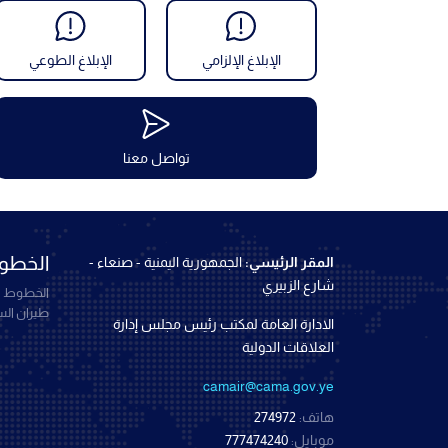
الإبلاغ الإلزامي
الإبلاغ الطوعي
تواصل معنا
الخطوط
المقر الرئيسي:
الجمهورية اليمنية - صنعاء -
شارع الزبيري
الخطوط ال
طيران ال
الادارة العامة لمكتب رئيس مجلس إدارة
العلاقات الدولية
camair@cama.gov.ye
هاتف:
274972
موبايل:
777474240