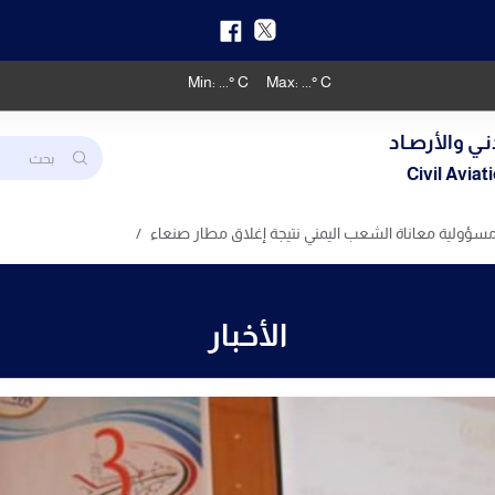
Min:
...
° C
Max:
...
° C
نـي والأرصـاد
Civil Avia
مسؤولية معاناة الشعب اليمني نتيجة إغلاق مطار صنعاء
الأخبار