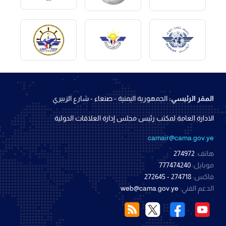
المقر الرئيسي:
الجمهورية اليمنية - صنعاء - شارع الزبيري
الادارة العامة لمكتب رئيس مجلس إدارة العلاقات الدولية
camair@cama.gov.ye
هاتف:
274972
موبايل:
777474240
فاكس:
274718 - 272645
الدعم الفني:
web@cama.gov.ye