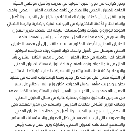
ودور كوارده من ذوي الخبرة الدولية في تدريب وتأهيل موظفي الهيئة
العامة للطيران المدني والأرصاد في كافة قطاعات الطيران المدني. ولفت
وزير النقل إلى أن خطة الوزارة للعام القادم ستركز على التدريب والتأهيل
وإتمام نظام الأتمتة الالكترونية في الجوانب الفنية والإدارية والربط الشبكي
الموحد للوزارة والهيئات والمؤسسات التابعة لها بهدف تعزيز التعاون
والتنسيق في كافة مجالات النقل . بدوره أشار رئيس الهيئة العامة
للطيران المدني والأرصاد الدكتور محمد عبدالقادر إلى أن معهد الطيران
المدني سيعمل على تأهيل وإعداد كواد الهيئة وبناء قدراتهم لمواكبة
التطورات الحاصلة في مجال الطيران المدني .. معتبرا الكادر البشري رأس
المال في بناء الدولة. ونوه باهتمام قيادة الوزارة بهيئة الطيران المدني
والأرصاد بكافة قطاعاتها وتقديم التسهيلات لها واحتياجاتها .. لافتا إلى
أن الهيئة تعمل على مواكبة كل جديد وفقا للإمكانيات المتاحة في عملية
تطوير وتدريب وتأهيل وبناء القدرات. وكان وزير النقل اطلع على سير
العمل بالمعهد وسير التدريب والتأهيل لكوادر الهيئة وما يمتلكه المعهد
من مدربين ذات خبرة طويلة ومهنية عالية في مجال الطيران المدني.
وطاف الوزير الشامي بقاعات التدريس، واستمع من مدير المعهد ناجي
السهمي إلى شرح سير التدريب والتأهيل في مجالات الطيران المدني
والصعوبات التي تواجه المعهد في ظل العدوان والاستهداف المستمر
والممنهج لقطاعات الطيران المدني. وشارك وزير النقل ومعه رئيس
الهيئة العامة للطيران المدني والأرصاد في إحدى الدورات في المعهد