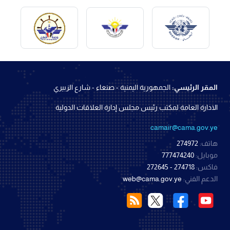
المقر الرئيسي:
الجمهورية اليمنية - صنعاء - شارع الزبيري
الادارة العامة لمكتب رئيس مجلس إدارة العلاقات الدولية
camair@cama.gov.ye
هاتف:
274972
موبايل:
777474240
فاكس:
274718 - 272645
الدعم الفني:
web@cama.gov.ye