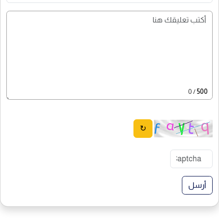
/ 0
500
↻
أرسل