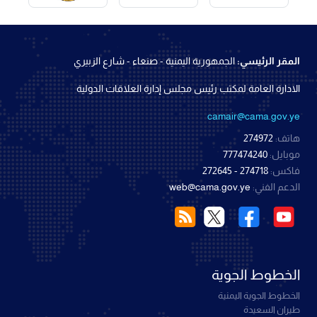
المقر الرئيسي:
الجمهورية اليمنية - صنعاء - شارع الزبيري
الادارة العامة لمكتب رئيس مجلس إدارة العلاقات الدولية
camair@cama.gov.ye
هاتف:
274972
موبايل:
777474240
فاكس:
274718 - 272645
الدعم الفني:
web@cama.gov.ye
الخطوط الجوية
الخطوط الجوية اليمنية
طيران السعيدة