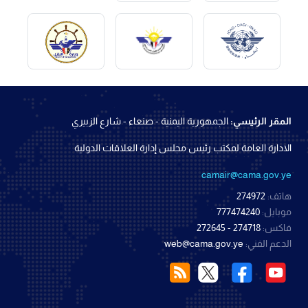
المقر الرئيسي:
الجمهورية اليمنية - صنعاء - شارع الزبيري
الادارة العامة لمكتب رئيس مجلس إدارة العلاقات الدولية
camair@cama.gov.ye
هاتف:
274972
موبايل:
777474240
فاكس:
274718 - 272645
الدعم الفني:
web@cama.gov.ye