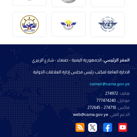
المقر الرئيسي:
الجمهورية اليمنية - صنعاء - شارع الزبيري
الادارة العامة لمكتب رئيس مجلس إدارة العلاقات الدولية
camair@cama.gov.ye
هاتف:
274972
موبايل:
777474240
فاكس:
274718 - 272645
الدعم الفني:
web@cama.gov.ye