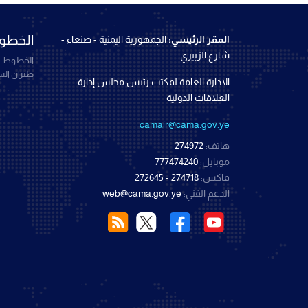
الخطوط
المقر الرئيسي:
الجمهورية اليمنية - صنعاء -
شارع الزبيري
الخطوط ال
طيران ال
الادارة العامة لمكتب رئيس مجلس إدارة
العلاقات الدولية
camair@cama.gov.ye
هاتف:
274972
موبايل:
777474240
فاكس:
274718 - 272645
الدعم الفني:
web@cama.gov.ye