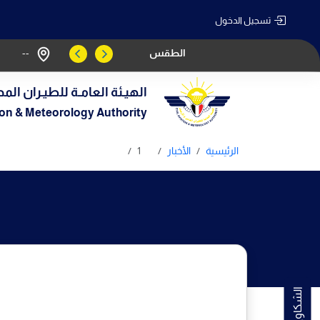
تسجيل الدخول
الطقس
--
الهيـئة العامـة للطيـران المد
tion & Meteorology Authority
الرئيسية
الأخبار
1