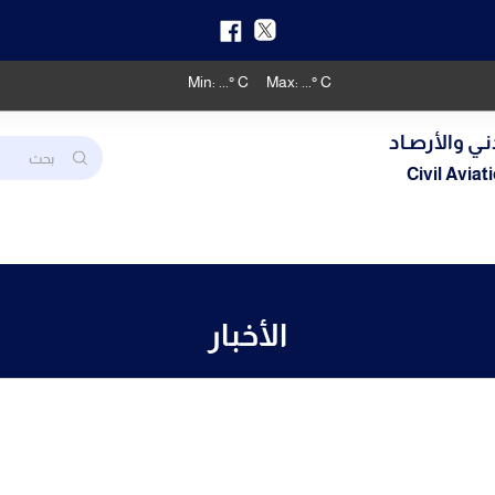
Min:
...
° C
Max:
...
° C
نـي والأرصـاد
Civil Avia
الأخبار