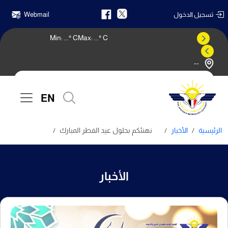
تسجيل الدخول
Webmail
Min:
...
° C
Max:
...
° C
--
النشرة الجوية
EN
الرئيسية
الأخبار
نهنئكم بحلول عيد الفطر المبارك
الأخبار