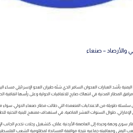
ي والأرصاد – صنعاء
ة اليمنية بأشد العبارات العدوان السافر الذي شنّه طيران العدو الإسر|ئيلي مساء
ق المطار المدنية في انتهاك صارح للاتفاقيات الدولية وعلى رأسها اتفاقية الطيران
 المطار سوى وجهة وحيدة إلى العاصمة الأردنية عمّان، كتشغيل رحلات تخدم الجا
عب اليمني ومعاقبته جماعيه نتيجة مواقفة المساندة لمظلومية الشعب الفلسطين