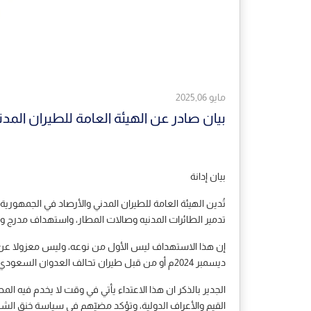
مايو 2025,06
بيان صادر عن الهيئة العامة للطيران المدن
بيان إدانة
تُدين الهيئة العامة للطيران المدني والأرصاد في الجمهوري
تدمير الطائرات المدنيه وصالات المطار، واستهداف مدرج ومراف
ديسمبر 2024م أو من قبل طيران تحالف العدو|ن السعودي الإماراتي، طوال السنوات العشر الماضية، في استهداف ممنهج للبنية التحتيه للطيران المدني في اليمن..
الجدير بالذكر ان هذا الاعتداء يأتي في وقت لا يخدم فيه
القيم والأعراف الدولية، وتؤكد مضيّهم في سياسة خنق الش