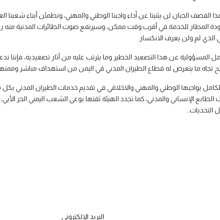
هذا القصف الجبان لن يثنينا عن أداء واجبنا الوطني والمهني، ونطمئن أبناء شعبنا ال
عودة المطار للخدمة في أقرب وقت ممكن، وسيرتفع صوت الطائرات المدنية منه رغ
 الذي لم ولن يعرف الانكسار.
كامل المسؤولية عن هذا التصعيد الخطير وما يترتب عليه من آثار تصعيديه، فإننا 
صريح تجاه ما يتعرض له قطاع الطيران المدني في اليمن من استهداف مباشر وممنه
مها الكامل بواجبها الوطني والمهني والاخلاقي في تقديم خدمات الطيران المدني ب
ابع الإنساني والمدني، كما تجدد الهيئة ثقتها بوعي الشعب اليمني الحر الأبي، وب
 التحديات..
البريد الإلكتروني