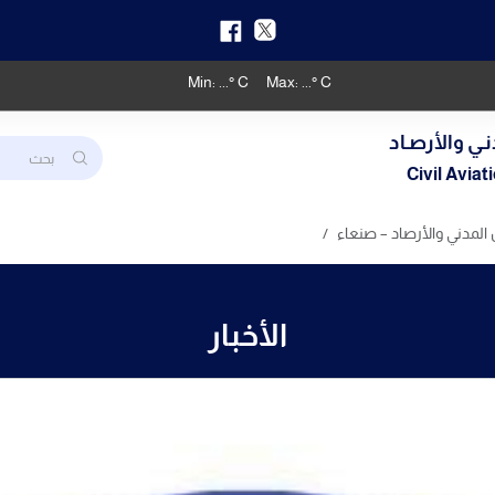
Min:
...
° C
Max:
...
° C
نـي والأرصـاد
Civil Avia
 المدني والأرصاد – صنعاء
الأخبار