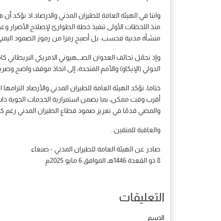
واننا في الهيئة العامة للطيران المدني والارصاد اذ نؤكد أن 
منذ اللحظات الأولى تنفيذ خطة الطوارئ لإصلاح الأضرار و
منشأة مدنية فحسب، بل أصبح رمزا من رموز الصمود اليمني
وإذ نحمّل تحالف العدو|ن الصـ.ــهيوني الامريكي البريطاني 
الدولي (الإيكاو) والأمم المتحدة، إلى اتخاذ موقف واضح و
ختاما، تؤكد الهيئة العامة للطيران المدني والأرصاد التزا
أقرب وقت ممكن، بما يضمن استمرارية الخدمات الجوية ذات الط
والمضي قدمًا في تعزيز صمود قطاع الطيران المدني رغم كل
والعاقبة للمتقين..
صادر عن الهيئة العامة للطيران المدني - صنعاء
8 ذو القعدة 1446هـ الموافق 6 مايو 2025م
التعليقات
الاسم