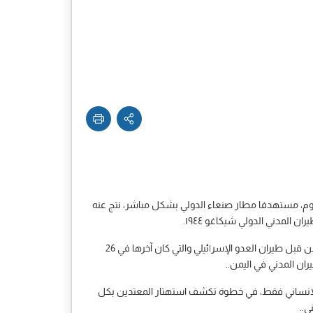
 اليوم، مستهدفا مطار صنعاء الدولي بشكل مباشر، نتج عنه
 المدني الدولي شيكاغو ١٩٤٤.
إن هذا الاستهداف ليس الأول من نوعه، وليس معزولا عن سلسلة طويلة من الاعتداءات المتعمدة التي طالت مطار صنعاء الدولي، سواء من قبل طيران العدو الإسر|ئيلي والتي كان آخرها في 26
نب الإنساني فقط، في خطوة تكشف استهتار المعتدين بكل
ي..