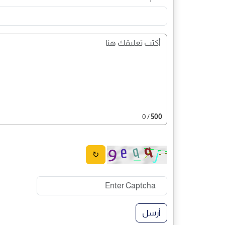
/ 0
500
↻
أرسل