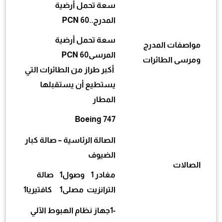
سعة تحمل أرضية
المدرج..PCN 60
سعة تحمل أرضية
مواصفات المدرج
المرسىPCN 60
ومرسى الطائرات
أكبر طراز من الطائرات التي
يستطيع أن يستقبلها
المطار
Boeing 747
الصالة الرئاسية – صالة كبار
الضيوف
الصالات
مغادر 1 وصول1 صالة
الترانزيت مصلى1 كافتيريا1
-1جهاز نظام الهبوط الآلي