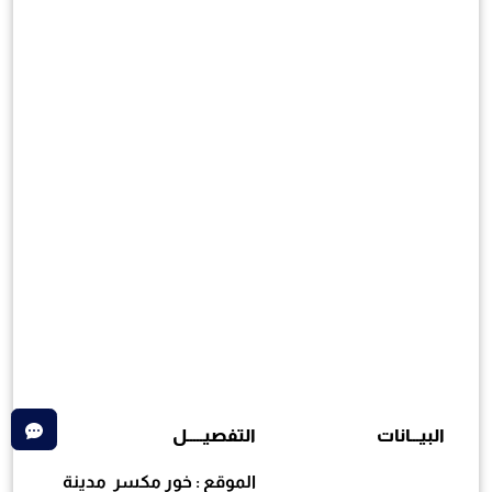
البيـــانات
التفصيـــــل
الموقع : خور مكسر مدينة