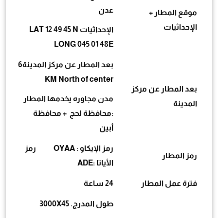
عدن
موقع المطار +
الإحداثيات
الإحداثيات LAT 12 49 45 N
LONG 045 01 48E
بعد المطار عن مركز المدينة6
KM North of center
بعد المطار عن مركز
مدن مجاوره يخدمها المطار
المدينة
:محافظة لحج + محافظة
أبين
رمز الإيكاو : OYAA رمز
رمز المطار
الأياتا :ADE
فترة عمل المطار
24 ساعة
طول المدرج. 3000X45