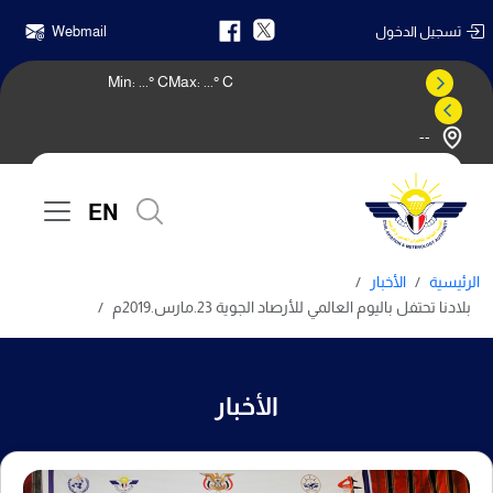
تسجيل الدخول
Webmail
Min:
...
° C
Max:
...
° C
--
النشرة الجوية
EN
الرئيسية
الأخبار
بلادنا تحتفل باليوم العالمي للأرصاد الجوية 23.مارس.2019م
الأخبار