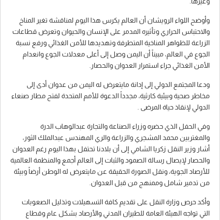
وغيرها.
وأوضح اللواء الرويشان أن العالم يكرس هذا اليوم لمناقشة تغير المناخ
والاحتباس الحراري وتأثيره المدمر على الإنسان والحيوان وتعرض قطاعات
الزراعة للظواهر المناخية المتطرفة وتهديدها للأمن الغذائي ورفع نسبة
الجوع في العالم، مبيناً أن اليمن وصل إلى أعلى معدلات الجوع وانعدام
الأمن الغذائي جراء استمرار العدوان والحصار.
ودعا المجتمع الدولي إلى إدانة مايتعرض له اليمن من عدوان أدى إلى
مخاطر صحية وبيئية كارثية، مجدداً الدعوة للأمم المتحدة لفتح مطار صنعاء
الدولي لإنقاذ حياة المرضى .
وفي الحفل الذي حضره وزراء الصناعة والتجارة عبدالوهاب الدرة
والمغتربين محمد المشجري والزراعة والري المهندس عبدالملك الثور،
أشار وزير النقل زكريا الشامي إلى أن بلادنا تحتفل بهذا اليوم رغم العدوان
والحصار لإيصال رسالة الصمود والثبات إلى العالم أجمع والمنظمة العالمية
للأرصاد الجوية، ونقل الصورة الحقيقة عن مايتعرض له الوطن أرضاً وبيئة
من تدمير شامل وممنهج من قبل العدوان.
وأكد حرص وزارة النقل على تقديم كافة التسهيلات وتذليل الصعوبات
التي تواجه الهيئة العامة للطيران المدني والأرصاد بشكل عام وقطاع