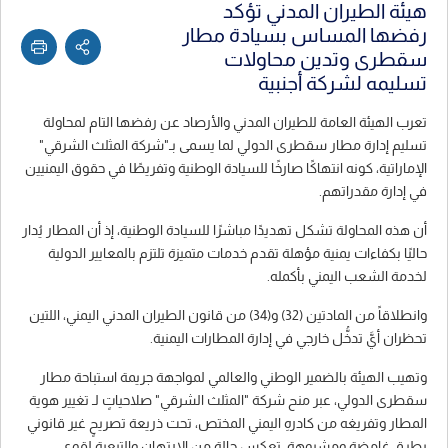
هيئة الطيران المدني تؤكد
رفضها المساس بسيادة مطار
سقطرى وتدين محاولات
تسليمه لشركة أجنبية
تعرب الهيئة العامة للطيران المدني والأرصاد عن رفضها التام لمحاولة
تسليم إدارة مطار سقطرى الدولي لما يسمى بـ"شركة المثلث الشرقي"
الإماراتية، كونه انتهاكًا صارخًا للسيادة الوطنية وتفريطًا في حقوق اليمنيين
في إدارة مقدراتهم.
أن هذه المحاولة تشكل تهديدًا مباشرًا للسيادة الوطنية، إذ أن المطار يُدار
حاليًا بكفاءات يمنية مؤهلة تقدم خدمات متميزة تلتزم بالمعايير الدولية
لخدمة الشعب اليمني بأكمله.
وانطلاقاً من المادتين (32) و(34) من قانون الطيران المدني اليمني، اللتين
تحظران أيَّ تدخُّل خارجي في إدارة المطارات اليمنية.
وتهيب الهيئة بالضمير الوطني والعالمي لمواجهة جريمة استباحة مطار
سقطرى الدولي، عبر منح شركة "المثلث الشرقي" صلاحياتٍ لـ تغيير هوية
المطار وتفريغه من كادرهِ اليمني المختص، تحت ذريعة تصريحٍ غير قانوني
بطرق غامضة ومشبوهة، تعكس حالة من الارتهان والتبعية لقوى