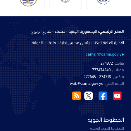
المقر الرئيسي:
الجمهورية اليمنية - صنعاء - شارع الزبيري
الادارة العامة لمكتب رئيس مجلس إدارة العلاقات الدولية
camair@cama.gov.ye
هاتف:
274972
موبايل:
777474240
فاكس:
274718 - 272645
الدعم الفني:
web@cama.gov.ye
الخطوط الجوية
الخطوط الجوية اليمنية