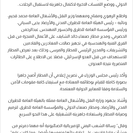
الدولي، ووضع اللمسات الاخيرة لاكتمال جاهزيته لاستقبال الرحلات..
واطلع الرهوي ومفتاح ومعهما وزير النقل والأشغال العامة محمد قحيم،
ونائبه – رئيس الهيئة العامة للطيران المدني والأرصاد يحيى السياني،
ورئيس المؤسسة العامة للطرق والجسور المهندس عبدالرحمن
الحضرمي، ومدير مطار صنعاء خالد الشايف، على الأعمال المنجزة من قبل
الفرق الفنية والهندسية في تجهيز صالات المغادرين والقادمين
والتشريفات، والمدرج الرئيسي للمطار والمرسى، وذلك بعد تعرض المطار
للاستهداف من قبل العدو الإسر|ئيلي، فضلا عن الاطلاع على الطائرات
المتضررة نتيجة العدو|ن.
وأكد رئيس مجلس الوزراء في تصريح إعلامي أن المطار أصبح جاهزا
بصورة كاملة للقيام بوظائفه المعتادة مع استيفاء كافة مقومات الأمن
والسلامة وفقا للمعايير الدولية المعتمدة.
وأشاد بجهود وزارة النقل والأشغال العامة ممثلة بالهيئة العامة للطيران
المدني والأرصاد، ومطار صنعاء الدولي، والمؤسسة العامة للطرق، لترميم
وصيانة المطار واستعادة جاهزيته التشغيلية على هذا النحو السريع.
وقال” رسالة الشعب اليمني للإمبريالية الصـ8ـيونية أنه مهما دمرتم من
منشآت فإننا قادرون على إعادة بنائها وتعميرها بأفضل مما كانت عليه”.