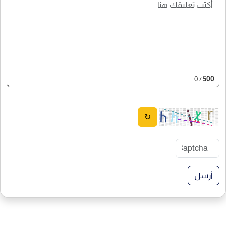
/ 0
500
↻
أرسل