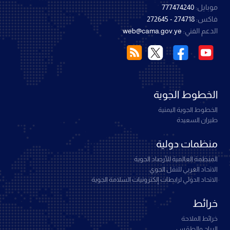
موبايل:
777474240
فاكس:
274718 - 272645
الدعم الفني:
web@cama.gov.ye
الخطوط الجوية
الخطوط الجوية اليمنية
طيران السعيدة
منظمات دولية
المنظمة العالمية للأرصاد الجوية
الاتحاد العربي للنقل الجوي
الاتحاد الدولي لرابطات إلكترونيات السلامة الجوية
خرائط
خرائط الملاحة
الرياح والطقس