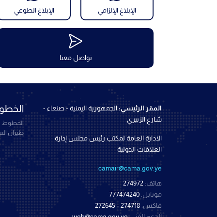
الإبلاغ الإلزامي
الإبلاغ الطوعي
تواصل معنا
الخطوط
المقر الرئيسي:
الجمهورية اليمنية - صنعاء -
شارع الزبيري
الخطوط ال
طيران ال
الادارة العامة لمكتب رئيس مجلس إدارة
العلاقات الدولية
camair@cama.gov.ye
هاتف:
274972
موبايل:
777474240
فاكس:
274718 - 272645
الدعم الفني:
web@cama.gov.ye