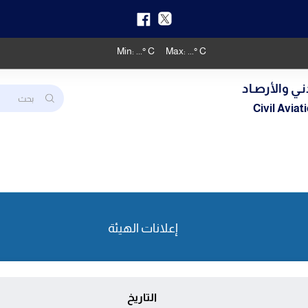
Min:
...
° C
Max:
...
° C
نـي والأرصـاد
Civil Avia
إعلانات الهيئة
التاريخ